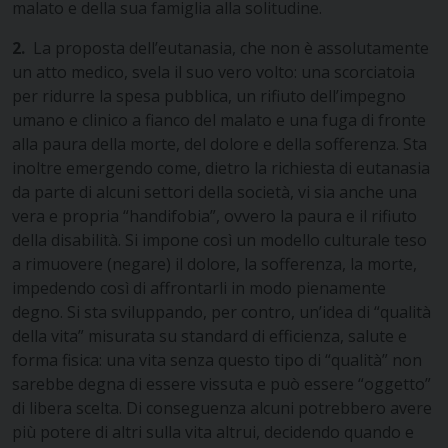
malato e della sua famiglia alla solitudine.
2.
La proposta dell’eutanasia, che non è assolutamente
un atto medico, svela il suo vero volto: una scorciatoia
per ridurre la spesa pubblica, un rifiuto dell’impegno
umano e clinico a fianco del malato e una fuga di fronte
alla paura della morte, del dolore e della sofferenza. Sta
inoltre emergendo come, dietro la richiesta di eutanasia
da parte di alcuni settori della società, vi sia anche una
vera e propria “handifobia”, ovvero la paura e il rifiuto
della disabilità. Si impone così un modello culturale teso
a rimuovere (negare) il dolore, la sofferenza, la morte,
impedendo così di affrontarli in modo pienamente
degno. Si sta sviluppando, per contro, un’idea di “qualità
della vita” misurata su standard di efficienza, salute e
forma fisica: una vita senza questo tipo di “qualità” non
sarebbe degna di essere vissuta e può essere “oggetto”
di libera scelta. Di conseguenza alcuni potrebbero avere
più potere di altri sulla vita altrui, decidendo quando e