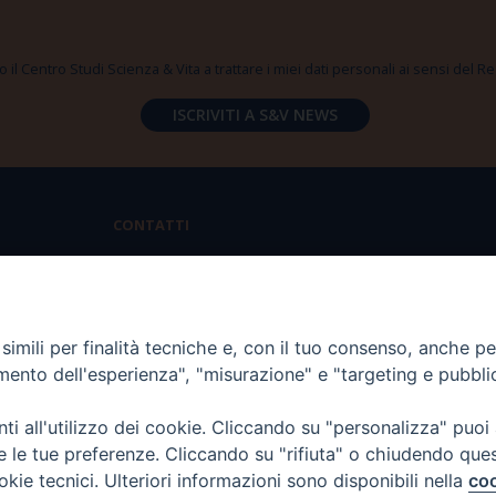
 il Centro Studi Scienza & Vita a trattare i miei dati personali ai sensi del
CONTATTI
Via Aurelia 796 | 00165 Roma
(+39) 06.6819.2554
imili per finalità tecniche e, con il tuo consenso, anche per 
segreteria@scienzaevita.org
amento dell'esperienza", "misurazione" e "targeting e pubbli
i all'utilizzo dei cookie. Cliccando su "personalizza" puoi
re le tue preferenze. Cliccando su "rifiuta" o chiudendo que
okie tecnici. Ulteriori informazioni sono disponibili nella
coo