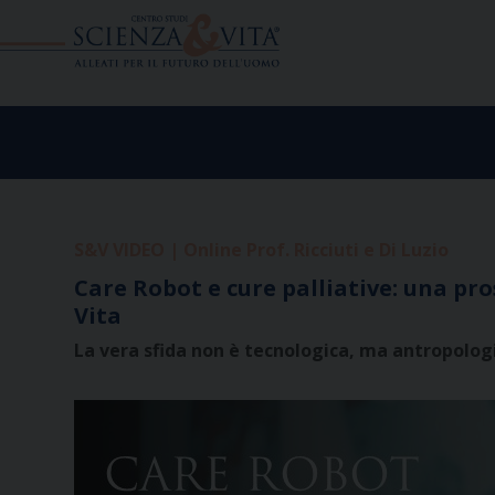
Skip
to
content
S&V VIDEO | Online Prof. Ricciuti e Di Luzio
Care Robot e cure palliative: una pr
Vita
La vera sfida non è tecnologica, ma antropologi