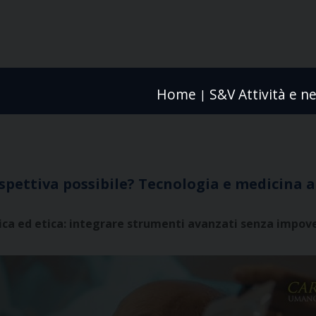
Home
S&V Attività e n
|
ospettiva possibile? Tecnologia e medicina 
ca ed etica: integrare strumenti avanzati senza impover