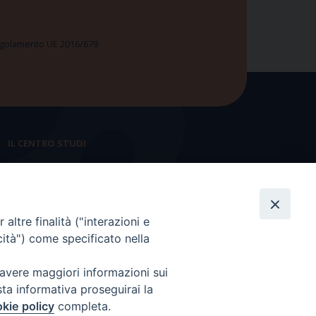
 Regolamento UE 2016/679
IL CENTRO STUDI
La nostra storia
Statuto
altre finalità ("interazioni e
Presidenza e ufficio presidenza
cità") come specificato nella
Consiglio scientifico
 avere maggiori informazioni sui
Coordinamento nazionale
sta informativa proseguirai la
kie policy
completa.