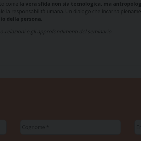
ato come
la vera sfida non sia tecnologica, ma antropolog
ale la responsabilità umana. Un dialogo che incarna pienam
io della persona.
deo-relazioni e gli approfondimenti del seminario.
Cognome
Em
*
*