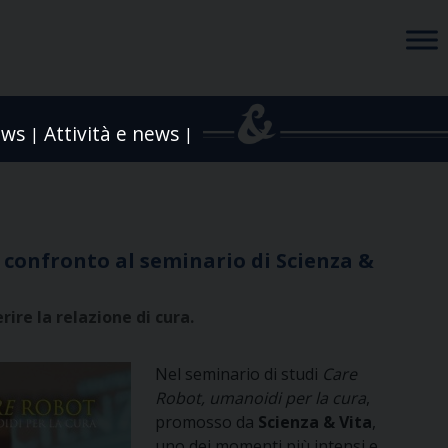
ews
Attività e news
|
|
a confronto al seminario di Scienza &
ire la relazione di cura.
Nel seminario di studi
Care
Robot, umanoidi per la cura
,
promosso da
Scienza & Vita
,
uno dei momenti più intensi e