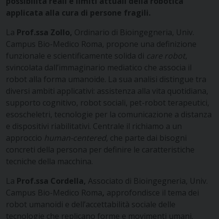
possibilità reali e limiti attuali della robotica
applicata alla cura di persone fragili.
La
Prof.ssa Zollo,
Ordinario di Bioingegneria, Univ.
Campus Bio-Medico Roma, propone una definizione
funzionale e scientificamente solida di
care robot
,
svincolata dall’immaginario mediatico che associa il
robot alla forma umanoide. La sua analisi distingue tra
diversi ambiti applicativi: assistenza alla vita quotidiana,
supporto cognitivo, robot sociali, pet-robot terapeutici,
esoscheletri, tecnologie per la comunicazione a distanza
e dispositivi riabilitativi. Centrale il richiamo a un
approccio
human-centered
, che parte dai bisogni
concreti della persona per definire le caratteristiche
tecniche della macchina.
La
Prof.ssa Cordella,
Associato di Bioingegneria, Univ.
Campus Bio-Medico Roma
,
approfondisce il tema dei
robot umanoidi e dell’accettabilità sociale delle
tecnologie che replicano forme e movimenti umani.