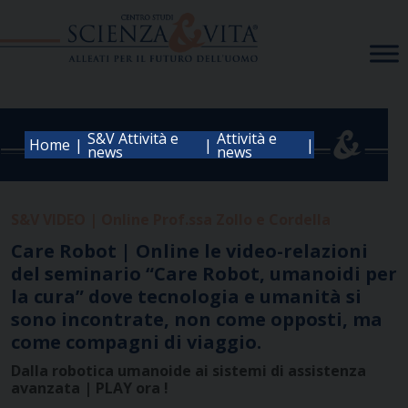
Skip
to
content
S&V Attività e
Attività e
|
|
|
Home
news
news
S&V VIDEO | Online Prof.ssa Zollo e Cordella
Care Robot | Online le video-relazioni
del seminario “Care Robot, umanoidi per
la cura” dove tecnologia e umanità si
sono incontrate, non come opposti, ma
come compagni di viaggio.
Dalla robotica umanoide ai sistemi di assistenza
avanzata | PLAY ora !