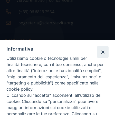
Via Aurelia 796 | 00165 Roma
(+39) 06.6819.2554
segreteria@scienzaevita.org
IL CENTRO STUDI
Informativa
La nostra storia
Utilizziamo cookie o tecnologie simili per
Statuto
finalità tecniche e, con il tuo consenso, anche per
Presidenza e ufficio presidenza
altre finalità ("interazioni e funzionalità semplici",
"miglioramento dell'esperienza", "misurazione" e
Consiglio scientifico
"targeting e pubblicità") come specificato nella
cookie policy.
Coordinamento nazionale
Cliccando su "accetta" acconsenti all'utilizzo dei
cookie. Cliccando su "personalizza" puoi avere
maggiori informazioni sui cookie utilizzati e
personalizzare le tue preferenze. Cliccando su