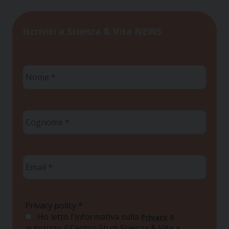
Iscriviti a Scienza & Vita NEWS
Nome
*
Cognome
*
Email
*
Privacy policy
*
Ho letto l'informativa sulla
e
Privacy
autorizzo il Centro Studi Scienza & Vita a