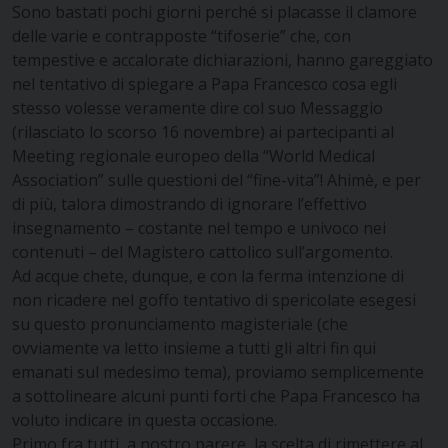
Sono bastati pochi giorni perché si placasse il clamore
delle varie e contrapposte “tifoserie” che, con
tempestive e accalorate dichiarazioni, hanno gareggiato
nel tentativo di spiegare a Papa Francesco cosa egli
stesso volesse veramente dire col suo Messaggio
(rilasciato lo scorso 16 novembre) ai partecipanti al
Meeting regionale europeo della “World Medical
Association” sulle questioni del “fine-vita”! Ahimè, e per
di più, talora dimostrando di ignorare l’effettivo
insegnamento – costante nel tempo e univoco nei
contenuti – del Magistero cattolico sull’argomento.
Ad acque chete, dunque, e con la ferma intenzione di
non ricadere nel goffo tentativo di spericolate esegesi
su questo pronunciamento magisteriale (che
ovviamente va letto insieme a tutti gli altri fin qui
emanati sul medesimo tema), proviamo semplicemente
a sottolineare alcuni punti forti che Papa Francesco ha
voluto indicare in questa occasione.
Primo fra tutti, a nostro parere, la scelta di rimettere al