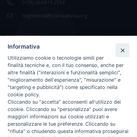
(+39) 06.6819.2554
segreteria@scienzaevita.org
IL CENTRO STUDI
Informativa
La nostra storia
Utilizziamo cookie o tecnologie simili per
Statuto
finalità tecniche e, con il tuo consenso, anche per
Presidenza e ufficio presidenza
altre finalità ("interazioni e funzionalità semplici",
"miglioramento dell'esperienza", "misurazione" e
Consiglio scientifico
"targeting e pubblicità") come specificato nella
cookie policy.
Coordinamento nazionale
Cliccando su "accetta" acconsenti all'utilizzo dei
cookie. Cliccando su "personalizza" puoi avere
maggiori informazioni sui cookie utilizzati e
personalizzare le tue preferenze. Cliccando su
"rifiuta" o chiudendo questa informativa proseguirai
COPYRIGHT Scienza & Vita - C.F
96600690588
- Tutti i