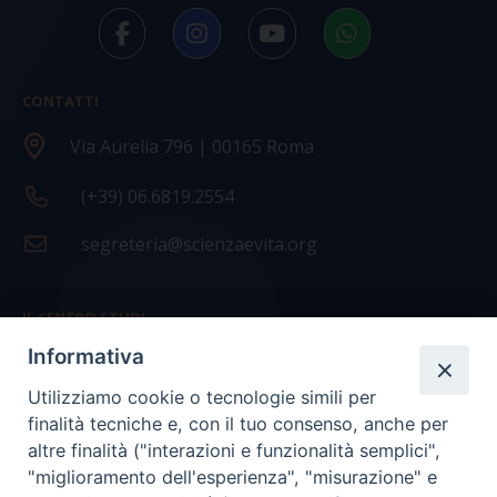
CONTATTI
Via Aurelia 796 | 00165 Roma
(+39) 06.6819.2554
segreteria@scienzaevita.org
IL CENTRO STUDI
Informativa
La nostra storia
Utilizziamo cookie o tecnologie simili per
Statuto
finalità tecniche e, con il tuo consenso, anche per
Presidenza e ufficio presidenza
altre finalità ("interazioni e funzionalità semplici",
"miglioramento dell'esperienza", "misurazione" e
Consiglio scientifico