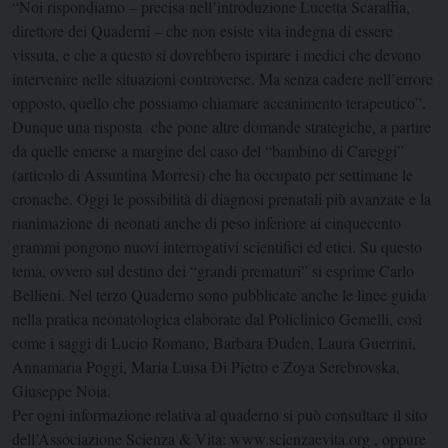
“Noi rispondiamo – precisa nell’introduzione Lucetta Scaraffia,
direttore dei Quaderni – che non esiste vita indegna di essere
vissuta, e che a questo si dovrebbero ispirare i medici che devono
intervenire nelle situazioni controverse. Ma senza cadere nell’errore
opposto, quello che possiamo chiamare accanimento terapeutico”.
Dunque una risposta che pone altre domande strategiche, a partire
da quelle emerse a margine del caso del “bambino di Careggi”
(articolo di Assuntina Morresi) che ha occupato per settimane le
cronache. Oggi le possibilità di diagnosi prenatali più avanzate e la
rianimazione di neonati anche di peso inferiore ai cinquecento
grammi pongono nuovi interrogativi scientifici ed etici. Su questo
tema, ovvero sul destino dei “grandi prematuri” si esprime Carlo
Bellieni. Nel terzo Quaderno sono pubblicate anche le linee guida
nella pratica neonatologica elaborate dal Policlinico Gemelli, così
come i saggi di Lucio Romano, Barbara Duden, Laura Guerrini,
Annamaria Poggi, Maria Luisa Di Pietro e Zoya Serebrovska,
Giuseppe Noia.
Per ogni informazione relativa al quaderno si può consultare il sito
dell’Associazione Scienza & Vita: www.scienzaevita.org , oppure