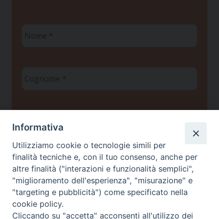
Nome
*
Cognome
*
Email
*
Informativa
Utilizziamo cookie o tecnologie simili per
finalità tecniche e, con il tuo consenso, anche per
Privacy policy
*
Ho letto l'informativa sulla
e
altre finalità ("interazioni e funzionalità semplici",
Privacy
autorizzo il Centro Studi Scienza & Vita a
"miglioramento dell'esperienza", "misurazione" e
trattare i miei dati personali ai sensi del
"targeting e pubblicità") come specificato nella
Regolamento UE 2016/679
cookie policy.
Cliccando su "accetta" acconsenti all'utilizzo dei