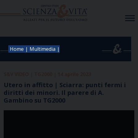
Skip
to
content
|
|
Home
Multimedia
S&V VIDEO | TG2000 | 14 aprile 2023
Utero in affitto | Sciarra: punti fermi i
diritti dei minori. Il parere di A.
Gambino su TG2000