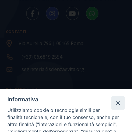
CONTATTI
Via Aurelia 796 | 00165 Roma
(+39) 06.6819.2554
segreteria@scienzaevita.org
IL CENTRO STUDI
Informativa
La nostra storia
Utilizziamo cookie o tecnologie simili per
Statuto
finalità tecniche e, con il tuo consenso, anche per
Presidenza e ufficio presidenza
altre finalità ("interazioni e funzionalità semplici",
"miglioramento dell'esperienza", "misurazione" e