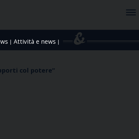
ews
Attività e news
|
|
pporti col potere”