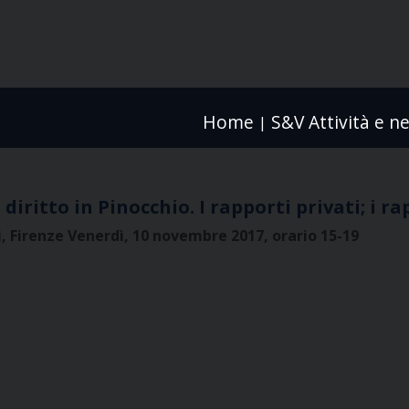
Home
S&V Attività e n
|
diritto in Pinocchio. I rapporti privati; i ra
zi, Firenze Venerdì, 10 novembre 2017, orario 15-19