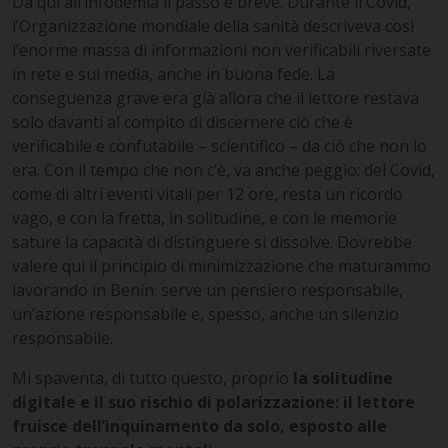
Da qui all’infodemia il passo è breve. Durante il Covid,
l’Organizzazione mondiale della sanità descriveva così
l’enorme massa di informazioni non verificabili riversate
in rete e sui media, anche in buona fede. La
conseguenza grave era già allora che il lettore restava
solo davanti al compito di discernere ciò che è
verificabile e confutabile – scientifico – da ciò che non lo
era. Con il tempo che non c’è, va anche peggio: del Covid,
come di altri eventi vitali per 12 ore, resta un ricordo
vago, e con la fretta, in solitudine, e con le memorie
sature la capacità di distinguere si dissolve. Dovrebbe
valere qui il principio di minimizzazione che maturammo
lavorando in Benin: serve un pensiero responsabile,
un’azione responsabile e, spesso, anche un silenzio
responsabile.
Mi spaventa, di tutto questo, proprio
la solitudine
digitale e il suo rischio di polarizzazione: il lettore
fruisce dell’inquinamento da solo, esposto alle