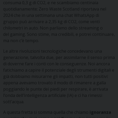
consuma 0,3 g di CO2, e ne scambiamo centinaia
quotidianamente; Zero Waste Scotland riportava nel
2024 che in una settimana una chat WhatsApp di
gruppo può arrivare a 2,35 kg di CO2, come venti
chilometri in auto. Non parliamo dello streaming
o
del
gaming.
Sono stime, ma credibili, e potrei continuare,
ma non c’è tempo.
Le altre rivoluzioni tecnologiche concedevano una
generazione, talvolta due, per assimilarne il senso prima
di doverne fare i conti con le conseguenze. Noi ancora
fatichiamo a capire il potenziale degli strumenti digitali e
già dobbiamo misurarne gli impatti, non tutti positivi:
appena avevamo trovato il modo di rimanere a galla
poggiando le punte dei piedi per respirare, è arrivata
l’onda dell’Intelligenza artificiale (IA) e ci ha rimessi
sott’acqua.
A questa fretta si somma quella che chiamo
ignoranza