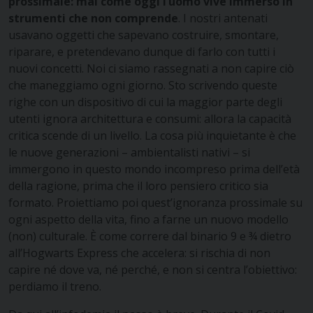
prossimale: mai come oggi l’uomo vive immerso in
strumenti che non comprende
. I nostri antenati
usavano oggetti che sapevano costruire, smontare,
riparare, e pretendevano dunque di farlo con tutti i
nuovi concetti. Noi ci siamo rassegnati a non capire ciò
che maneggiamo ogni giorno. Sto scrivendo queste
righe con un dispositivo di cui la maggior parte degli
utenti ignora architettura e consumi: allora la capacità
critica scende di un livello. La cosa più inquietante è che
le nuove generazioni – ambientalisti nativi – si
immergono in questo mondo incompreso prima dell’età
della ragione, prima che il loro pensiero critico sia
formato. Proiettiamo poi quest’ignoranza prossimale su
ogni aspetto della vita, fino a farne un nuovo modello
(non) culturale. È come correre dal binario 9 e ¾ dietro
all’Hogwarts Express che accelera: si rischia di non
capire né dove va, né perché, e non si centra l’obiettivo:
perdiamo il treno.