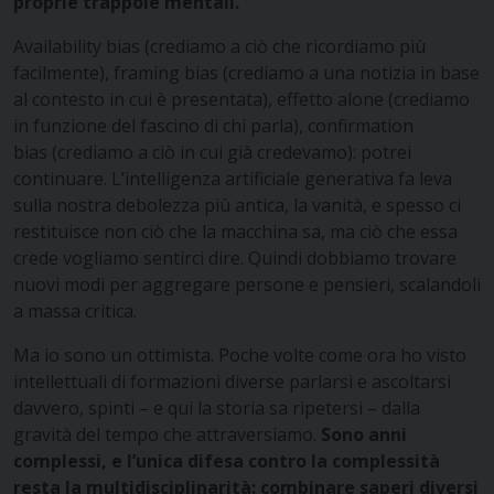
proprie trappole mentali.
Availability bias
(crediamo a ciò che ricordiamo più
facilmente),
framing bias
(crediamo a una notizia in base
al contesto in cui è presentata), effetto alone (crediamo
in funzione del fascino di chi parla),
confirmation
bias
(crediamo a ciò in cui già credevamo): potrei
continuare. L’intelligenza artificiale generativa fa leva
sulla nostra debolezza più antica, la vanità, e spesso ci
restituisce non ciò che la macchina sa, ma ciò che essa
crede vogliamo sentirci dire. Quindi dobbiamo trovare
nuovi modi per aggregare persone e pensieri, scalandoli
a massa critica.
Ma io sono un ottimista. Poche volte come ora ho visto
intellettuali di formazioni diverse parlarsi e ascoltarsi
davvero, spinti – e qui la storia sa ripetersi – dalla
gravità del tempo che attraversiamo.
Sono anni
complessi, e l’unica difesa contro la complessità
resta la multidisciplinarità: combinare saperi diversi