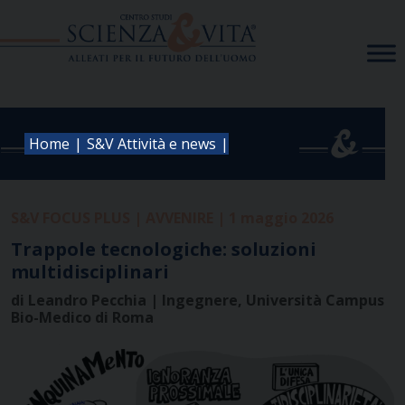
Skip
to
content
|
|
Home
S&V Attività e news
S&V FOCUS PLUS | AVVENIRE | 1 maggio 2026
Trappole tecnologiche: soluzioni
multidisciplinari
di Leandro Pecchia | Ingegnere, Università Campus
Bio-Medico di Roma