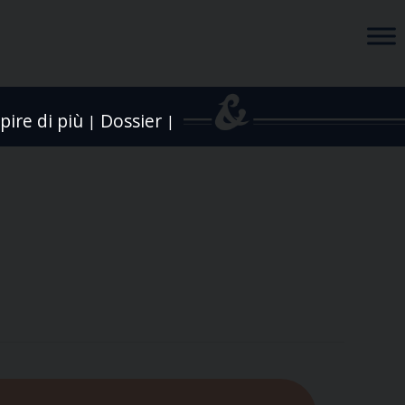
pire di più
Dossier
|
|