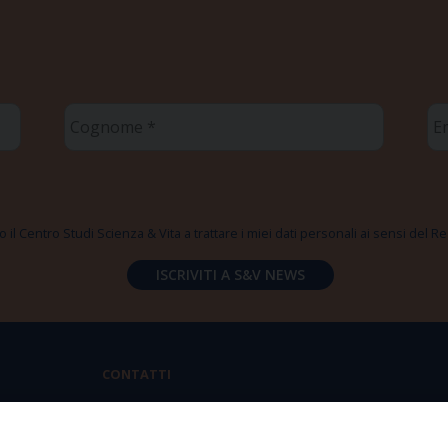
Cognome
Em
*
*
 il Centro Studi Scienza & Vita a trattare i miei dati personali ai sensi del
CONTATTI
Via Aurelia 796 | 00165 Roma