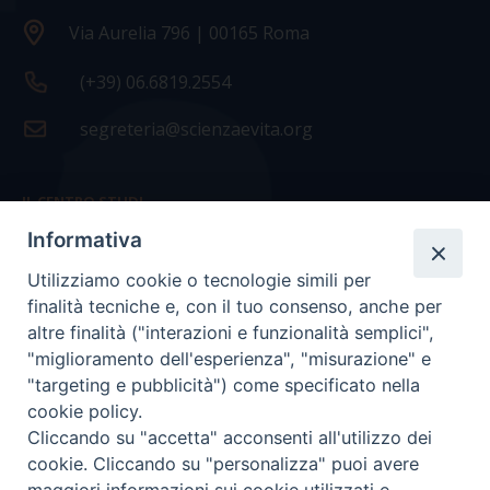
Via Aurelia 796 | 00165 Roma
(+39) 06.6819.2554
segreteria@scienzaevita.org
IL CENTRO STUDI
Informativa
La nostra storia
Utilizziamo cookie o tecnologie simili per
Statuto
finalità tecniche e, con il tuo consenso, anche per
Presidenza e ufficio presidenza
altre finalità ("interazioni e funzionalità semplici",
"miglioramento dell'esperienza", "misurazione" e
Consiglio scientifico
"targeting e pubblicità") come specificato nella
cookie policy.
Coordinamento nazionale
Cliccando su "accetta" acconsenti all'utilizzo dei
cookie. Cliccando su "personalizza" puoi avere