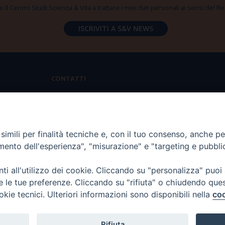
 il Centro Studi Scienza & Vita a trattare i miei dati personali ai sensi del
CONTATTI
Via Aurelia 796 | 00165 Roma
(+39) 06.6819.2554
imili per finalità tecniche e, con il tuo consenso, anche per 
segreteria@scienzaevita.org
amento dell'esperienza", "misurazione" e "targeting e pubbli
i all'utilizzo dei cookie. Cliccando su "personalizza" puoi
re le tue preferenze. Cliccando su "rifiuta" o chiudendo que
okie tecnici. Ulteriori informazioni sono disponibili nella
coo
Rifiuta