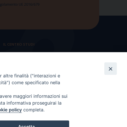
 Regolamento UE 2016/679
IL CENTRO STUDI
La nostra storia
Statuto
altre finalità ("interazioni e
Presidenza e ufficio presidenza
cità") come specificato nella
Consiglio scientifico
 avere maggiori informazioni sui
Coordinamento nazionale
sta informativa proseguirai la
kie policy
completa.
Accetta