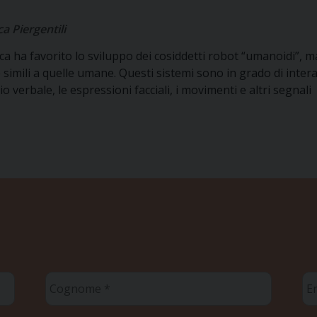
a Piergentili
ica ha favorito lo sviluppo dei cosiddetti robot “umanoidi”, 
imili a quelle umane. Questi sistemi sono in grado di inter
o verbale, le espressioni facciali, i movimenti e altri segnali
Cognome
Em
*
*