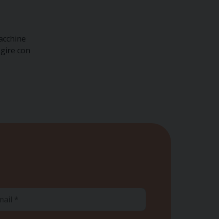
macchine
agire con
ail