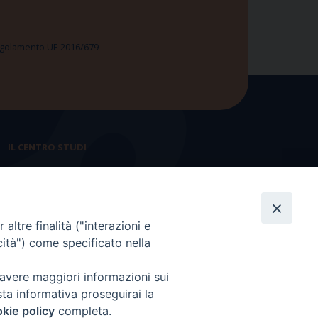
 Regolamento UE 2016/679
IL CENTRO STUDI
La nostra storia
Statuto
altre finalità ("interazioni e
Presidenza e ufficio presidenza
cità") come specificato nella
Consiglio scientifico
 avere maggiori informazioni sui
Coordinamento nazionale
sta informativa proseguirai la
kie policy
completa.