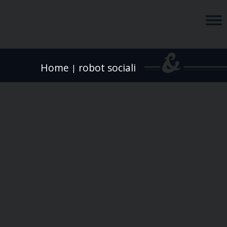
Home
robot sociali
|