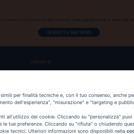
 il Centro Studi Scienza & Vita a trattare i miei dati personali ai sensi del
CONTATTI
Via Aurelia 796 | 00165 Roma
(+39) 06.6819.2554
imili per finalità tecniche e, con il tuo consenso, anche per 
segreteria@scienzaevita.org
amento dell'esperienza", "misurazione" e "targeting e pubbli
i all'utilizzo dei cookie. Cliccando su "personalizza" puoi
re le tue preferenze. Cliccando su "rifiuta" o chiudendo que
okie tecnici. Ulteriori informazioni sono disponibili nella
coo