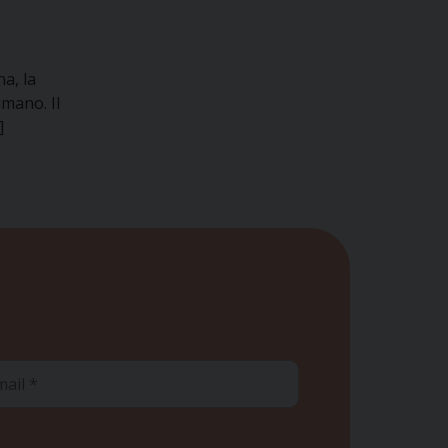
a, la
umano. Il
]
ail