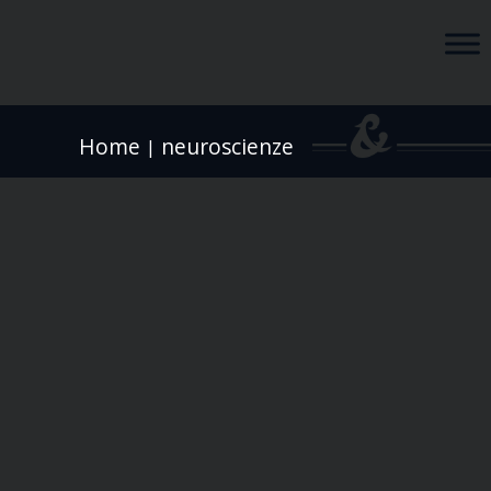
Home
neuroscienze
|