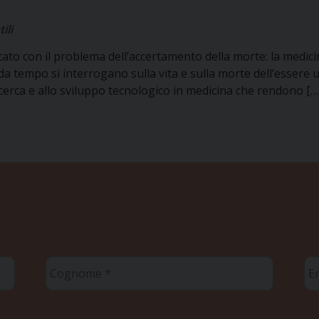
ili
tato con il problema dell’accertamento della morte: la medicin
tto da tempo si interrogano sulla vita e sulla morte dell’essere 
cerca e allo sviluppo tecnologico in medicina che rendono […
Cognome
Em
*
*