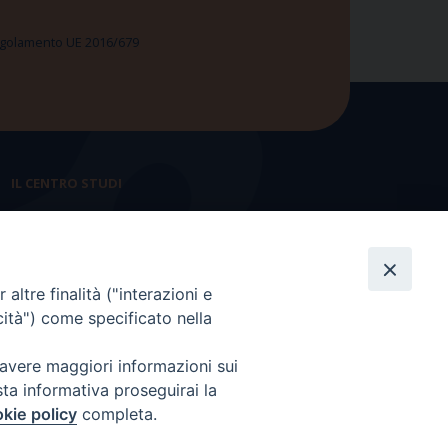
 Regolamento UE 2016/679
IL CENTRO STUDI
La nostra storia
Statuto
altre finalità ("interazioni e
Presidenza e ufficio presidenza
cità") come specificato nella
Consiglio scientifico
 avere maggiori informazioni sui
Coordinamento nazionale
sta informativa proseguirai la
kie policy
completa.