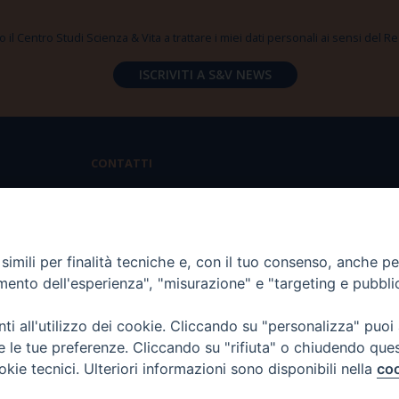
 il Centro Studi Scienza & Vita a trattare i miei dati personali ai sensi del
CONTATTI
Via Aurelia 796 | 00165 Roma
(+39) 06.6819.2554
imili per finalità tecniche e, con il tuo consenso, anche per 
segreteria@scienzaevita.org
amento dell'esperienza", "misurazione" e "targeting e pubbli
i all'utilizzo dei cookie. Cliccando su "personalizza" puoi
re le tue preferenze. Cliccando su "rifiuta" o chiudendo que
okie tecnici. Ulteriori informazioni sono disponibili nella
coo