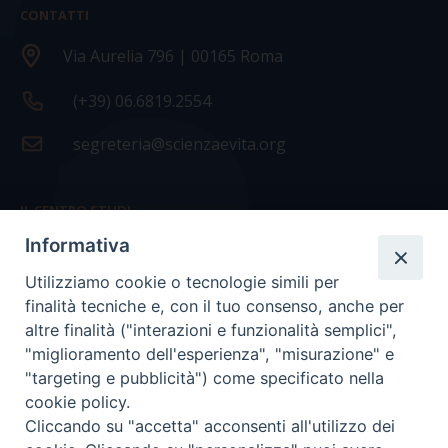
CONTATTI
Via Aurelia 796 | 00165 Roma
(+39) 06.6819.2554
segreteria@scienzaevita.org
IL CENTRO STUDI
Informativa
La nostra storia
Utilizziamo cookie o tecnologie simili per
Statuto
finalità tecniche e, con il tuo consenso, anche per
Presidenza e ufficio presidenza
altre finalità ("interazioni e funzionalità semplici",
"miglioramento dell'esperienza", "misurazione" e
Consiglio scientifico
"targeting e pubblicità") come specificato nella
cookie policy.
Coordinamento nazionale
Cliccando su "accetta" acconsenti all'utilizzo dei