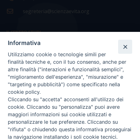
segreteria@scienzaevita.org
IL CENTRO STUDI
Informativa
La nostra storia
Utilizziamo cookie o tecnologie simili per
Statuto
finalità tecniche e, con il tuo consenso, anche per
Presidenza e ufficio presidenza
altre finalità ("interazioni e funzionalità semplici",
"miglioramento dell'esperienza", "misurazione" e
Consiglio scientifico
"targeting e pubblicità") come specificato nella
cookie policy.
Coordinamento nazionale
Cliccando su "accetta" acconsenti all'utilizzo dei
cookie. Cliccando su "personalizza" puoi avere
maggiori informazioni sui cookie utilizzati e
personalizzare le tue preferenze. Cliccando su
"rifiuta" o chiudendo questa informativa proseguirai
COPYRIGHT Scienza & Vita - C.F
96600690588
- Tutti i
la navigazione installando i soli cookie tecnici.
diritti -
Privacy
-
Credits