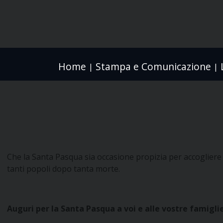
Home
Stampa e Comunicazione
|
|
Che la Santa Pasqua sia occasione propizia per accogliere
tanti popoli dopo tanta morte.
Auguri per la Santa Pasqua a voi e alle vostre famigli