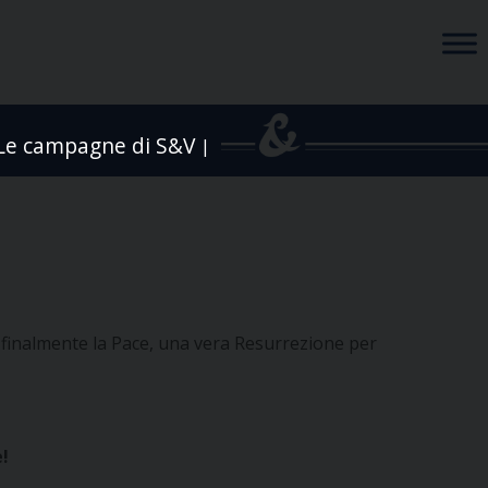
Le campagne di S&V
|
 finalmente la Pace, una vera Resurrezione per
e!