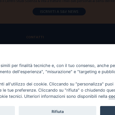
 il Centro Studi Scienza & Vita a trattare i miei dati personali ai sensi del
CONTATTI
Via Aurelia 796 | 00165 Roma
(+39) 06.6819.2554
imili per finalità tecniche e, con il tuo consenso, anche per 
segreteria@scienzaevita.org
amento dell'esperienza", "misurazione" e "targeting e pubbli
i all'utilizzo dei cookie. Cliccando su "personalizza" puoi
re le tue preferenze. Cliccando su "rifiuta" o chiudendo que
okie tecnici. Ulteriori informazioni sono disponibili nella
coo
Rifiuta