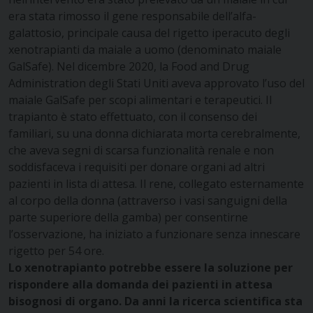
era stata rimosso il gene responsabile dell’alfa-
galattosio, principale causa del rigetto iperacuto degli
xenotrapianti da maiale a uomo (denominato maiale
GalSafe). Nel dicembre 2020, la Food and Drug
Administration degli Stati Uniti aveva approvato l’uso del
maiale GalSafe per scopi alimentari e terapeutici. Il
trapianto è stato effettuato, con il consenso dei
familiari, su una donna dichiarata morta cerebralmente,
che aveva segni di scarsa funzionalità renale e non
soddisfaceva i requisiti per donare organi ad altri
pazienti in lista di attesa. Il rene, collegato esternamente
al corpo della donna (attraverso i vasi sanguigni della
parte superiore della gamba) per consentirne
l’osservazione, ha iniziato a funzionare senza innescare
rigetto per 54 ore.
Lo xenotrapianto potrebbe essere la soluzione per
rispondere alla domanda dei pazienti in attesa
bisognosi di organo. Da anni la ricerca scientifica sta