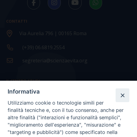
CONTATTI
Via Aurelia 796 | 00165 Roma
(+39) 06.6819.2554
segreteria@scienzaevita.org
IL CENTRO STUDI
Informativa
La nostra storia
Utilizziamo cookie o tecnologie simili per
Statuto
finalità tecniche e, con il tuo consenso, anche per
Presidenza e ufficio presidenza
altre finalità ("interazioni e funzionalità semplici",
"miglioramento dell'esperienza", "misurazione" e
Consiglio scientifico
"targeting e pubblicità") come specificato nella