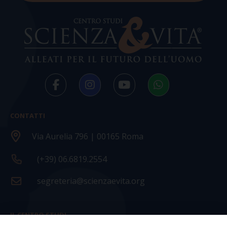
CONTATTI
Via Aurelia 796 | 00165 Roma
(+39) 06.6819.2554
segreteria@scienzaevita.org
IL CENTRO STUDI