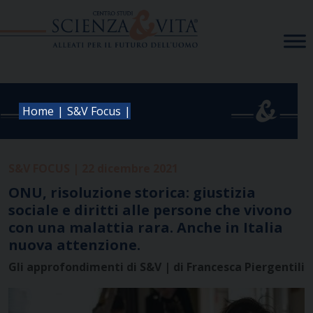
Skip
to
content
|
|
Home
S&V Focus
S&V FOCUS | 22 dicembre 2021
ONU, risoluzione storica: giustizia
sociale e diritti alle persone che vivono
con una malattia rara. Anche in Italia
nuova attenzione.
Gli approfondimenti di S&V | di Francesca Piergentili