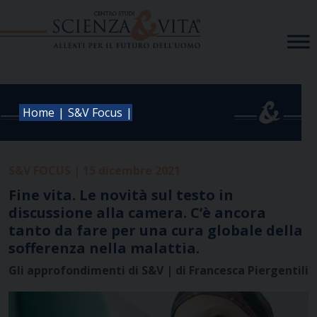
Skip
to
content
|
|
Home
S&V Focus
S&V FOCUS | 15 dicembre 2021
Fine vita. Le novità sul testo in
discussione alla camera. C’è ancora
tanto da fare per una cura globale della
sofferenza nella malattia.
Gli approfondimenti di S&V | di Francesca Piergentili