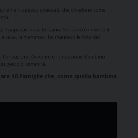
e stranieri, spesso spaesati, che chiedono come
ietà.
, il papà lavorava lontano. Abbiamo coinvolto il
te a casa, la mamma ci ha mandato le foto del
so da Fondazione Avvenire e Fondazione Bambino
un gesto di umanità.
iutare 40 famiglie che, come quella bambina