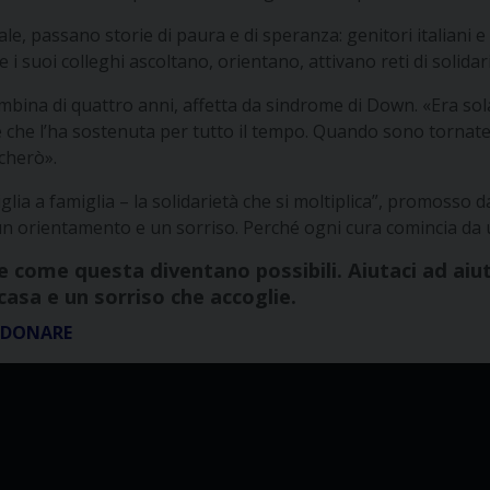
le, passano storie di paura e di speranza: genitori italiani 
 i suoi colleghi ascoltano, orientano, attivano reti di solidar
bina di quattro anni, affetta da sindrome di Down. «Era sola
rete che l’ha sostenuta per tutto il tempo. Quando sono torna
cherò».
iglia a famiglia – la solidarietà che si moltiplica”, promos
 un orientamento e un sorriso. Perché ogni cura comincia da 
rie come questa diventano possibili. Aiutaci ad a
casa e un sorriso che accoglie.
E DONARE