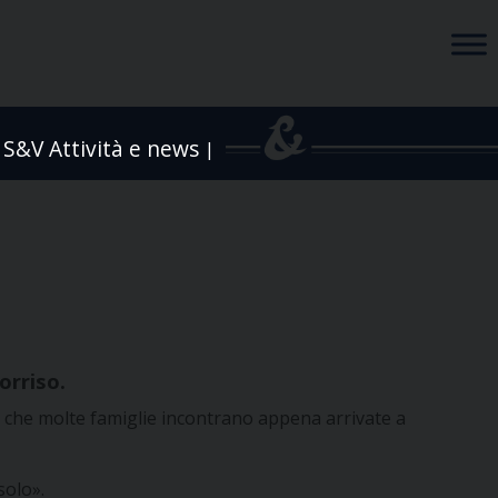
S&V Attività e news
|
orriso.
lto che molte famiglie incontrano appena arrivate a
solo».