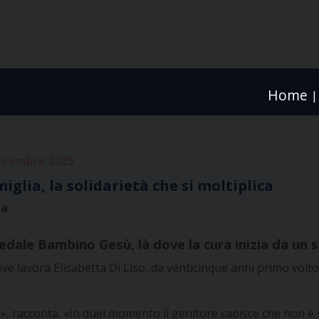
Home
|
ovembre 2025
iglia, la solidarietà che si moltiplica
za
dale Bambino Gesù, là dove la cura inizia da un s
 dove lavora Elisabetta Di Liso, da venticinque anni primo vo
», racconta. «In quel momento il genitore capisce che non è 