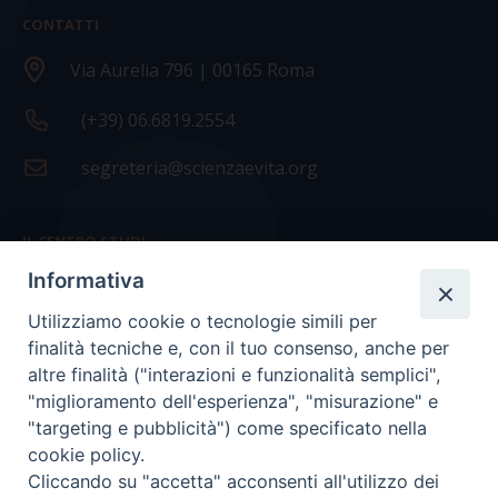
CONTATTI
Via Aurelia 796 | 00165 Roma
(+39) 06.6819.2554
segreteria@scienzaevita.org
IL CENTRO STUDI
Informativa
La nostra storia
Utilizziamo cookie o tecnologie simili per
Statuto
finalità tecniche e, con il tuo consenso, anche per
Presidenza e ufficio presidenza
altre finalità ("interazioni e funzionalità semplici",
"miglioramento dell'esperienza", "misurazione" e
Consiglio scientifico
"targeting e pubblicità") come specificato nella
cookie policy.
Coordinamento nazionale
Cliccando su "accetta" acconsenti all'utilizzo dei