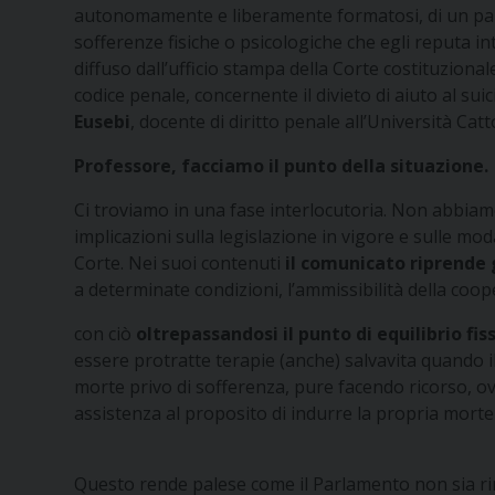
autonomamente e liberamente formatosi, di un pazien
sofferenze fisiche o psicologiche che egli reputa i
diffuso dall’ufficio stampa della Corte costituzional
codice penale, concernente il divieto di aiuto al suic
Eusebi
, docente di diritto penale all’Università Catt
Professore, facciamo il punto della situazione.
Ci troviamo in una fase interlocutoria. Non abbia
implicazioni sulla legislazione in vigore e sulle 
Corte. Nei suoi contenuti
il comunicato riprende 
a determinate condizioni, l’ammissibilità della coope
con ciò
oltrepassandosi il punto di equilibrio fi
essere protratte terapie (anche) salvavita quando il
morte privo di sofferenza, pure facendo ricorso, ov
assistenza al proposito di indurre la propria morte
Questo rende palese come il Parlamento non sia rima