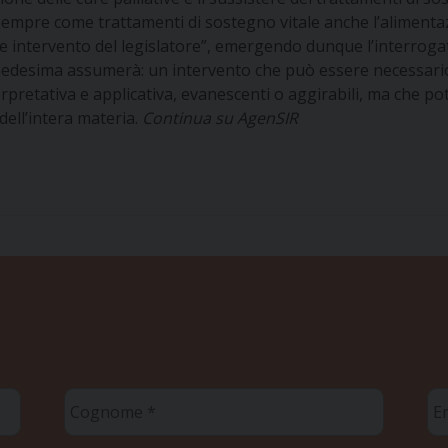
mpre come trattamenti di sostegno vitale anche l’alimentazio
ile intervento del legislatore”, emergendo dunque l’interroga
 medesima assumerà: un intervento che può essere necessario, 
terpretativa e applicativa, evanescenti o aggirabili, ma che p
dell’intera materia.
Continua su AgenSIR
Cognome
Em
*
*