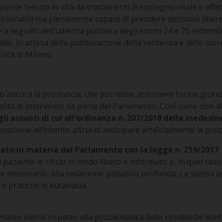
te tenuto in vita da trattamenti di sostegno vitale e affett
ntollerabili ma pienamente capace di prendere decisioni liber
e a seguito dell’udienza pubblica degli scorsi 24 e 25 settembr
idio. In attesa della pubblicazione della sentenza e delle corr
olica di Milano.
mo ancora la pronuncia, che potrebbe assumere forme giuridi
modalità di intervento da parte del Parlamento. Così come no
gli assunti di cui all’ordinanza n. 207/2018 della medesi
razione all’intento altrui di anticipare artificialmente la pro
ssato in materia dal Parlamento con la legge n. 219/2017
 paziente le rifiuti in modo libero e informato e, in quel ca
e necessario, alla sedazione palliativa profonda. La stessa 
 o pratiche di eutanasia.
sto inerte rispetto alla problematica delle cosiddette scelte 