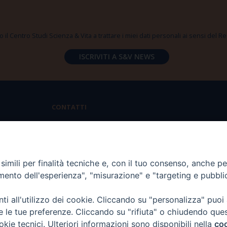
 il Centro Studi Scienza & Vita a trattare i miei dati personali ai sensi del
CONTATTI
Via Aurelia 796 | 00165 Roma
(+39) 06.6819.2554
imili per finalità tecniche e, con il tuo consenso, anche per 
segreteria@scienzaevita.org
amento dell'esperienza", "misurazione" e "targeting e pubbli
i all'utilizzo dei cookie. Cliccando su "personalizza" puoi
re le tue preferenze. Cliccando su "rifiuta" o chiudendo que
okie tecnici. Ulteriori informazioni sono disponibili nella
coo