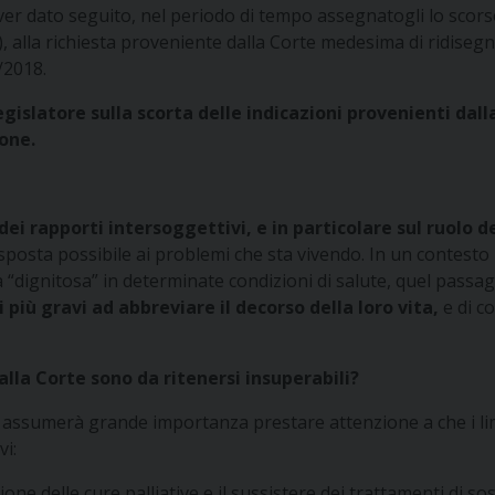
r dato seguito, nel periodo di tempo assegnatogli lo scorso
, alla richiesta proveniente dalla Corte medesima di ridisegna
/2018.
islatore sulla scorta delle indicazioni provenienti dal
ione.
i rapporti intersoggettivi, e in particolare sul ruolo d
sposta possibile ai problemi che sta vivendo. In un contesto 
 “dignitosa” in determinate condizioni di salute, quel passa
 più gravi ad abbreviare il decorso della loro vita,
e di c
 dalla Corte sono da ritenersi insuperabili?
assumerà grande importanza prestare attenzione a che i limit
vi:
e delle cure palliative e il sussistere dei trattamenti di sost