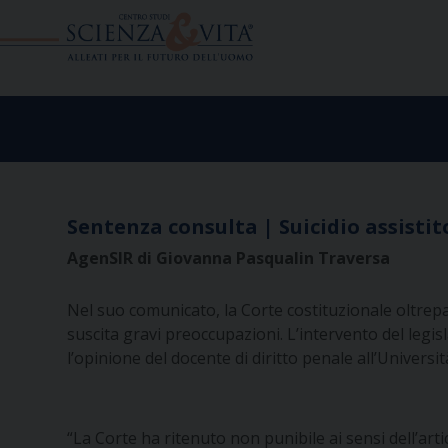
Skip
to
content
Sentenza consulta | Suicidio assistito
AgenSIR di Giovanna Pasqualin Traversa
Nel suo comunicato, la Corte costituzionale oltrepas
suscita gravi preoccupazioni. L’intervento del legis
l’opinione del docente di diritto penale all’Universi
“La Corte ha ritenuto non punibile ai sensi dell’art