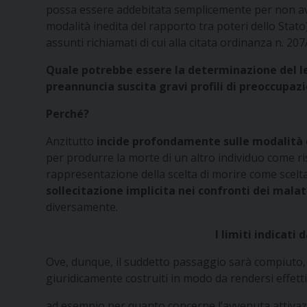
possa essere addebitata semplicemente per non ave
modalità inedita del rapporto tra poteri dello Stato)
assunti richiamati di cui alla citata ordinanza n. 207
Quale potrebbe essere la determinazione del leg
preannuncia suscita gravi profili di preoccupaz
Perché?
Anzitutto
incide profondamente sulle modalità de
per produrre la morte di un altro individuo come ri
rappresentazione della scelta di morire come scelta
sollecitazione implicita nei confronti dei malati
diversamente.
I limiti indicati
Ove, dunque, il suddetto passaggio sarà compiuto, 
giuridicamente costruiti in modo da rendersi effetti
ad esempio per quanto concerne l’avvenuta attivazion