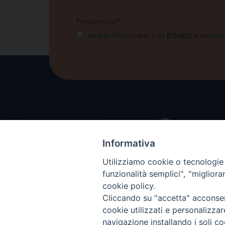
Privacy policy
*
Privacy
Ho letto l'informativa sulla
e autorizzo
Informativa
Utilizziamo cookie o tecnologie s
funzionalità semplici", "miglior
cookie policy.
Cliccando su "accetta" acconsent
cookie utilizzati e personalizza
navigazione installando i soli co