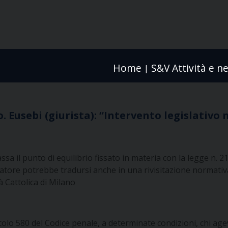
Home
S&V Attività e n
|
. Eusebi (giurista): “Intervento legislativo
sa il punto di equilibrio fissato in materia con la legge n. 
latore potrebbe tradursi anche in una rivisitazione normativa
tà Cattolica di Milano
icolo 580 del Codice penale, a determinate condizioni, chi age