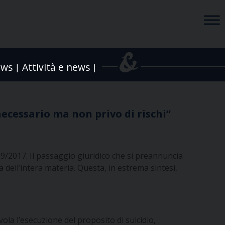
ews
Attività e news
|
|
 necessario ma non privo di rischi”
219/2017. Il passaggio giuridico che si preannuncia
 dell’intera materia. Questa, in estrema sintesi,
vola l’esecuzione del proposito di suicidio,