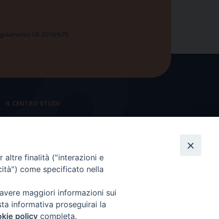
 Regolamento UE 2016/679
IL CENTRO STUDI
La nostra storia
Statuto
altre finalità ("interazioni e
Presidenza e ufficio presidenza
cità") come specificato nella
Consiglio scientifico
 avere maggiori informazioni sui
Coordinamento nazionale
sta informativa proseguirai la
kie policy
completa.