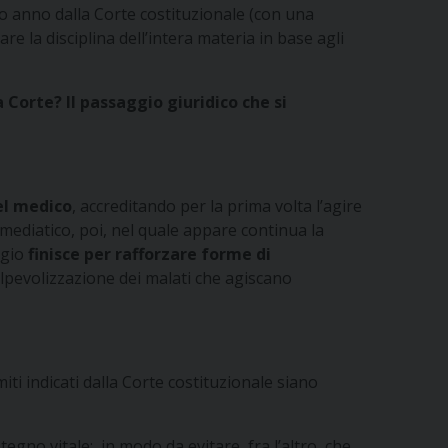
 anno dalla Corte costituzionale (con una
re la disciplina dell’intera materia in base agli
la Corte?
Il passaggio giuridico che si
el medico
, accreditando per la prima volta l’agire
mediatico, poi, nel quale appare continua la
ggio
finisce per rafforzare forme di
olpevolizzazione dei malati che agiscano
i indicati dalla Corte costituzionale siano
egno vitale; in modo da evitare, fra l’altro, che