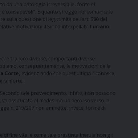
o da una patologia irreversibile, fonte di
e e consapevoli”. È quanto si legge nel comunicato
e sulla questione di legittimità dell’art. 580 del
elative motivazioni il Sir ha interpellato
Luciano
che fra loro diverse, comportanti diverse
n abbiamo, conseguentemente, le motivazioni della
ma Corte,
evidenziando che quest’ultima riconosce,
pria morte:
. Secondo tale provvedimento, infatti, non possono
so, va assicurato al medesimo un decorso verso la
legge n. 219/207 non ammette, invece, forme di
di fine vita, e come tale presunta inerzia non gli