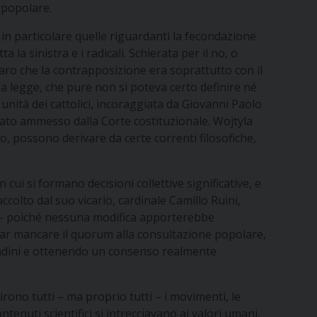
à popolare.
in particolare quelle riguardanti la fecondazione
 la sinistra e i radicali. Schierata per il no, o
iaro che la contrapposizione era soprattutto con il
legge, che pure non si poteva certo definire né
 unità dei cattolici, incoraggiata da Giovanni Paolo
stato ammesso dalla Corte costituzionale. Wojtyla
, possono derivare da certe correnti filosofiche,
 cui si formano decisioni collettive significative, e
ccolto dal suo vicario, cardinale Camillo Ruini,
po – poiché nessuna modifica apporterebbe
far mancare il quorum alla consultazione popolare,
ittadini e ottenendo un consenso realmente
rono tutti – ma proprio tutti – i movimenti, le
ntenuti scientifici si intrecciavano ai valori umani,