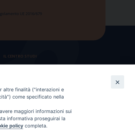
 Regolamento UE 2016/679
IL CENTRO STUDI
La nostra storia
Statuto
altre finalità ("interazioni e
Presidenza e ufficio presidenza
cità") come specificato nella
Consiglio scientifico
 avere maggiori informazioni sui
Coordinamento nazionale
sta informativa proseguirai la
kie policy
completa.