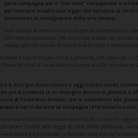
della campagna per il “non voto” consapevole e infor
per mettere in salvo una legge che cattolica di certo
elementari di salvaguardia della vita umana.
Non andare al voto non fu un segno di disinteresse o indiff
informativa vastissima, che coinvolse la base del mondo catt
impegnato nel sociale, in una prova di unità e condivision
ne serve a capire meglio anche il presente, con sfide che sul 
 il Paese affrontò e sui quali si pronunciò è utile ricordare lo
za & Vita (poi Associazione e oggi Centro studi) insieme
che poi si tradusse in un impegno diretto in politica ci o
colo di Paola Ricci Sindoni, che le succedette alla guida d
he nacque proprio durante la campagna referendaria come
 referendum sulla fecondazione assistita, in cui non fu raggiun
 cancellare i divieti della legge 40. Una prima domanda – anc
rne il senso e il significato. Il risultato vent’anni fa fu chia