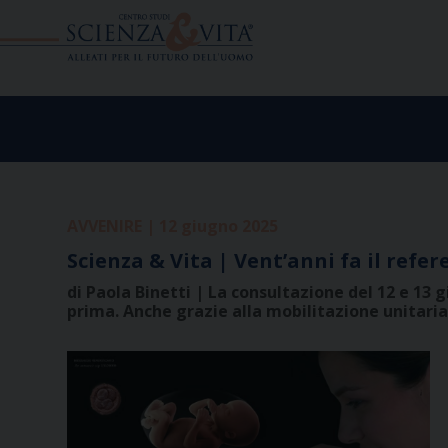
Skip
to
content
AVVENIRE | 12 giugno 2025
Scienza & Vita | Vent’anni fa il ref
di Paola Binetti | La consultazione del 12 e 13 g
prima. Anche grazie alla mobilitazione unitaria 