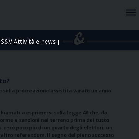
S&V Attività e news
|
to?
ole sulla procreazione assistita varate un anno
 chiamati a esprimersi sulla legge 40 che, da
 norme e sanzioni nel terreno prima del tutto
i recò poco più di un quarto degli elettori, un
altro referendum. Il segno del pieno successo