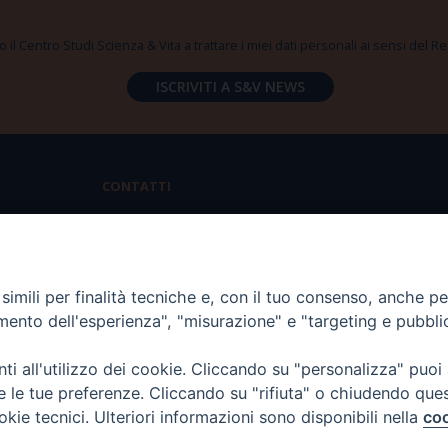
 il Centro Studi Scienza & Vita a trattare i miei dati personali ai sensi del
CONTATTI
Via Aurelia 796 | 00165 Roma
(+39) 06.6819.2554
imili per finalità tecniche e, con il tuo consenso, anche per 
segreteria@scienzaevita.org
amento dell'esperienza", "misurazione" e "targeting e pubbli
i all'utilizzo dei cookie. Cliccando su "personalizza" puoi
re le tue preferenze. Cliccando su "rifiuta" o chiudendo que
okie tecnici. Ulteriori informazioni sono disponibili nella
coo