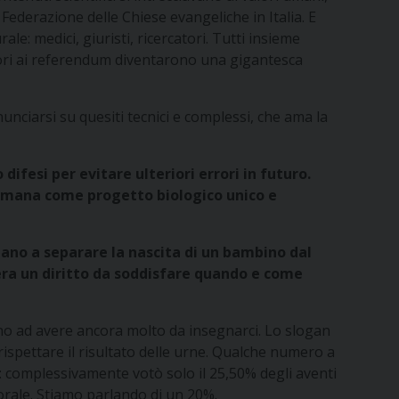
Federazione delle Chiese evangeliche in Italia. E
e: medici, giuristi, ricercatori. Tutti insieme
aratori ai referendum diventarono una gigantesca
nunciarsi su quesiti tecnici e complessi, che ama la
difesi per evitare ulteriori errori in futuro.
 umana come progetto biologico unico e
ntano a separare la nascita di un bambino dal
idera un diritto da soddisfare quando e come
uano ad avere ancora molto da insegnarci. Lo slogan
rispettare il risultato delle urne. Qualche numero a
: complessivamente votò solo il 25,50% degli aventi
torale. Stiamo parlando di un 20%.