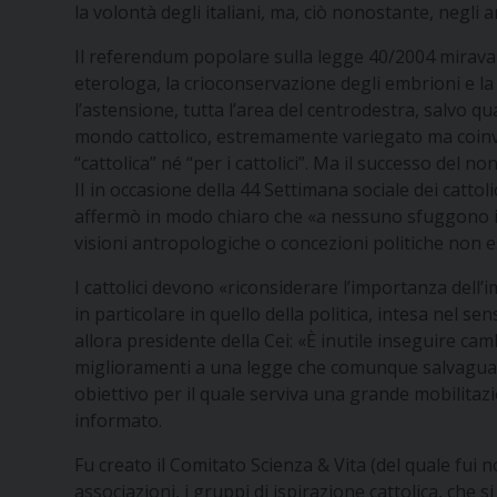
la volontà degli italiani, ma, ciò nonostante, negli 
Il referendum popolare sulla legge 40/2004 mirava a
eterologa, la crioconservazione degli embrioni e la ri
l’astensione, tutta l’area del centrodestra, salvo 
mondo cattolico, estremamente variegato ma coinvo
“cattolica” né “per i cattolici”. Ma il successo del 
II in occasione della 44 Settimana sociale dei catto
affermò in modo chiaro che «a nessuno sfuggono i r
visioni antropologiche o concezioni politiche non es
I cattolici devono «riconsiderare l’importanza dell’im
in particolare in quello della politica, intesa nel s
allora presidente della Cei: «È inutile inseguire 
miglioramenti a una legge che comunque salvaguarda
obiettivo per il quale serviva una grande mobilita
informato.
Fu creato il Comitato Scienza & Vita (del quale fui 
associazioni, i gruppi di ispirazione cattolica, che s