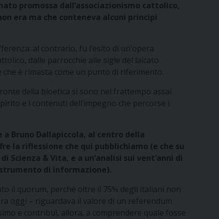
mato promossa dall’associazionismo cattolico,
 non era ma che conteneva alcuni principi
erenza: al contrario, fu l’esito di un’opera
olico, dalle parrocchie alle sigle del laicato
e che è rimasta come un punto di riferimento.
fronte della bioetica si sono nel frattempo assai
 spirito e i contenuti dell’impegno che percorse i
 a Bruno Dallapiccola, al centro della
ffre la riflessione che qui pubblichiamo (e che su
i Scienza & Vita, e a un’analisi sui vent’anni di
 strumento di informazione).
to il quorum, perché oltre il 75% degli italiani non
ora oggi – riguardava il valore di un referendum
rissimo e contribuì, allora, a comprendere quale fosse