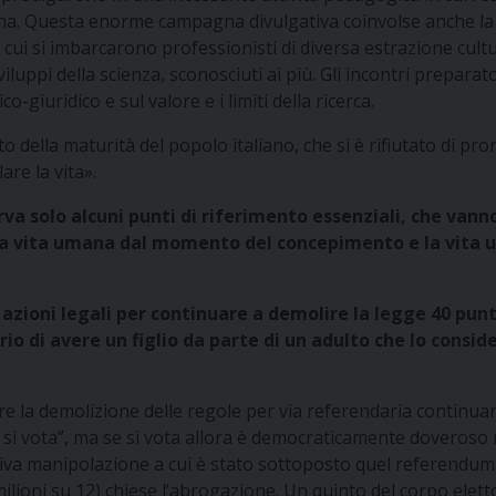
tiana. Questa enorme campagna divulgativa coinvolse anche la 
 si imbarcarono professionisti di diversa estrazione cultural
 sviluppi della scienza, sconosciuti ai più. Gli incontri prep
giuridico e sul valore e i limiti della ricerca.
to della maturità del popolo italiano, che si è rifiutato di pro
are la vita».
va solo alcuni punti di riferimento essenziali, che vanno 
della vita umana dal momento del concepimento e la vita
e azioni legali per continuare a demolire la legge 40 pu
rio di avere un figlio da parte di un adulto che lo cons
mare la demolizione delle regole per via referendaria contin
n si vota”, ma se si vota allora è democraticamente doveroso 
ttiva manipolazione a cui è stato sottoposto quel referendum
0 milioni su 12) chiese l’abrogazione. Un quinto del corpo elet