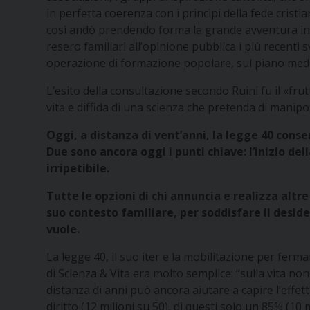
in perfetta coerenza con i princìpi della fede cris
così andò prendendo forma la grande avventura in cui
resero familiari all’opinione pubblica i più recenti
operazione di formazione popolare, sul piano medico-
L’esito della consultazione secondo Ruini fu il «frut
vita e diffida di una scienza che pretenda di manipol
Oggi, a distanza di vent’anni, la legge 40 conser
Due sono ancora oggi i punti chiave: l’inizio 
irripetibile.
Tutte le opzioni di chi annuncia e realizza altr
suo contesto familiare, per soddisfare il deside
vuole.
La legge 40, il suo iter e la mobilitazione per fer
di Scienza & Vita era molto semplice: “sulla vita no
distanza di anni può ancora aiutare a capire l’effe
diritto (12 milioni su 50), di questi solo un 85% (1