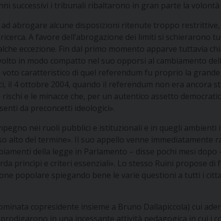
anni successivi i tribunali ribaltarono in gran parte la volont
d abrogare alcune disposizioni ritenute troppo restrittive, 
cerca. A favore dell’abrogazione dei limiti si schierarono tutta
qualche eccezione. Fin dal primo momento apparve tuttavia ch
lto in modo compatto nel suo opporsi al cambiamento della 
non voto caratteristico di quel referendum fu proprio la grande
lici, il 4 ottobre 2004, quando il referendum non era ancora 
ischi e le minacce che, per un autentico assetto democratico
enti da preconcetti ideologici».
pegno nei ruoli pubblici e istituzionali e in quegli ambienti in
enso alto del termine». Il suo appello venne immediatamente ra
cambiamenti della legge in Parlamento – disse pochi mesi do
 princìpi e criteri essenziali». Lo stesso Ruini propose di 
zione popolare spiegando bene le varie questioni a tutti i c
nominata copresidente insieme a Bruno Dallapiccola) cui aderi
i prodigarono in una incessante attività pedagogica in cui i co