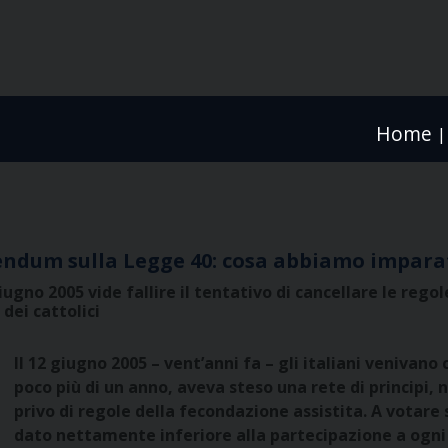
Home
|
erendum sulla Legge 40: cosa abbiamo impara
iugno 2005 vide fallire il tentativo di cancellare le reg
dei cattolici
Il 12 giugno 2005 – vent’anni fa – gli italiani venivano
poco più di un anno, aveva steso una rete di principi,
privo di regole della fecondazione assistita. A votare s
dato nettamente inferiore alla partecipazione a ogni 