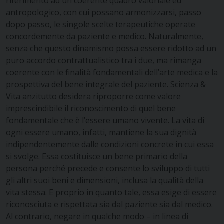
riferimento ad un coerente quadro valoriale ed
antropologico, con cui possano armonizzarsi, passo
dopo passo, le singole scelte terapeutiche operate
concordemente da paziente e medico. Naturalmente,
senza che questo dinamismo possa essere ridotto ad un
puro accordo contrattualistico tra i due, ma rimanga
coerente con le finalità fondamentali dell’arte medica e la
prospettiva del bene integrale del paziente. Scienza &
Vita anzitutto desidera riproporre come valore
imprescindibile il riconoscimento di quel bene
fondamentale che è l’essere umano vivente. La vita di
ogni essere umano, infatti, mantiene la sua dignità
indipendentemente dalle condizioni concrete in cui essa
si svolge. Essa costituisce un bene primario della
persona perché precede e consente lo sviluppo di tutti
gli altri suoi beni e dimensioni, inclusa la qualità della
vita stessa. E proprio in quanto tale, essa esige di essere
riconosciuta e rispettata sia dal paziente sia dal medico.
Al contrario, negare in qualche modo – in linea di