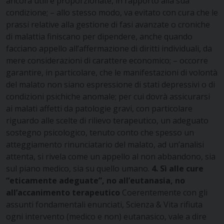
ancora utili e proporzionate, in rapporto alla sua
condizione; – allo stesso modo, va evitato con cura che le
prassi relative alla gestione di fasi avanzate o croniche
di malattia finiscano per dipendere, anche quando
facciano appello all’affermazione di diritti individuali, da
mere considerazioni di carattere economico; – occorre
garantire, in particolare, che le manifestazioni di volontà
del malato non siano espressione di stati depressivi o di
condizioni psichiche anomale; per cui dovrà assicurarsi
ai malati affetti da patologie gravi, con particolare
riguardo alle scelte di rilievo terapeutico, un adeguato
sostegno psicologico, tenuto conto che spesso un
atteggiamento rinunciatario del malato, ad un’analisi
attenta, si rivela come un appello al non abbandono, sia
sul piano medico, sia su quello umano.
4. Sì alle cure
“eticamente adeguate”, no all’eutanasia, no
all’accanimento
terapeutico
Coerentemente con gli
assunti fondamentali enunciati, Scienza & Vita rifiuta
ogni intervento (medico e non) eutanasico, vale a dire