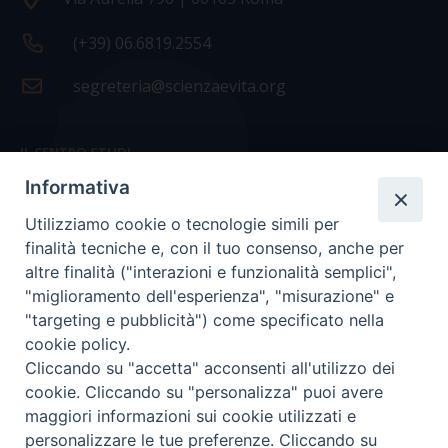
(+39) 06.6819.2554
segreteria@scienzaevita.org
IL CENTRO STUDI
Informativa
La nostra storia
Utilizziamo cookie o tecnologie simili per
Statuto
finalità tecniche e, con il tuo consenso, anche per
Presidenza e ufficio presidenza
altre finalità ("interazioni e funzionalità semplici",
"miglioramento dell'esperienza", "misurazione" e
Consiglio scientifico
"targeting e pubblicità") come specificato nella
cookie policy.
Coordinamento nazionale
Cliccando su "accetta" acconsenti all'utilizzo dei
cookie. Cliccando su "personalizza" puoi avere
maggiori informazioni sui cookie utilizzati e
personalizzare le tue preferenze. Cliccando su