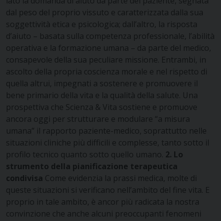
lato la domanda di aiuto da parte del paziente, segnata
dal peso del proprio vissuto e caratterizzata dalla sua
soggettività etica e psicologica; dall’altro, la risposta
d’aiuto – basata sulla competenza professionale, l’abilità
operativa e la formazione umana – da parte del medico,
consapevole della sua peculiare missione. Entrambi, in
ascolto della propria coscienza morale e nel rispetto di
quella altrui, impegnati a sostenere e promuovere il
bene primario della vita e la qualità della salute. Una
prospettiva che Scienza & Vita sostiene e promuove
ancora oggi per strutturare e modulare “a misura
umana” il rapporto paziente-medico, soprattutto nelle
situazioni cliniche più difficili e complesse, tanto sotto il
profilo tecnico quanto sotto quello umano.
2. Lo
strumento della pianificazione terapeutica
condivisa
Come evidenzia la prassi medica, molte di
queste situazioni si verificano nell’ambito del fine vita. E
proprio in tale ambito, è ancor più radicata la nostra
convinzione che anche alcuni preoccupanti fenomeni