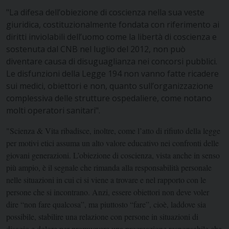
"La difesa dell’obiezione di coscienza nella sua veste
giuridica, costituzionalmente fondata con riferimento ai
diritti inviolabili dell’uomo come la libertà di coscienza e
sostenuta dal CNB nel luglio del 2012, non può
diventare causa di disuguaglianza nei concorsi pubblici.
Le disfunzioni della Legge 194 non vanno fatte ricadere
sui medici, obiettori e non, quanto sull’organizzazione
complessiva delle strutture ospedaliere, come notano
molti operatori sanitari".
"Scienza & Vita ribadisce, inoltre, come l’atto di rifiuto della legge
per motivi etici assuma un alto valore educativo nei confronti delle
giovani generazioni. L’obiezione di coscienza, vista anche in senso
più ampio, è il segnale che rimanda alla responsabilità personale
nelle situazioni in cui ci si viene a trovare e nel rapporto con le
persone che si incontrano. Anzi, essere obiettori non deve voler
dire “non fare qualcosa”, ma piuttosto “fare”, cioè, laddove sia
possibile, stabilire una relazione con persone in situazioni di
disagio e dolore per promuovere una procreazione responsabile che