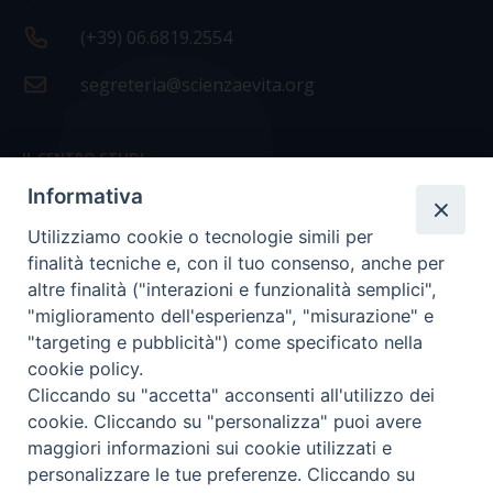
(+39) 06.6819.2554
segreteria@scienzaevita.org
IL CENTRO STUDI
Informativa
La nostra storia
Utilizziamo cookie o tecnologie simili per
Statuto
finalità tecniche e, con il tuo consenso, anche per
Presidenza e ufficio presidenza
altre finalità ("interazioni e funzionalità semplici",
"miglioramento dell'esperienza", "misurazione" e
Consiglio scientifico
"targeting e pubblicità") come specificato nella
cookie policy.
Coordinamento nazionale
Cliccando su "accetta" acconsenti all'utilizzo dei
cookie. Cliccando su "personalizza" puoi avere
maggiori informazioni sui cookie utilizzati e
personalizzare le tue preferenze. Cliccando su