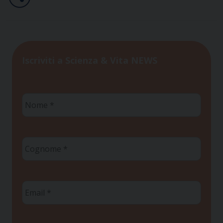
Iscriviti a Scienza & Vita NEWS
Nome
*
Cognome
*
Email
*