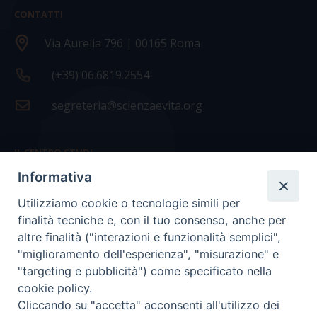
CONTATTI
Via Aurelia 796 | 00165 Roma
(+39) 06.6819.2554
segreteria@scienzaevita.org
IL CENTRO STUDI
Informativa
La nostra storia
Utilizziamo cookie o tecnologie simili per
Statuto
finalità tecniche e, con il tuo consenso, anche per
Presidenza e ufficio presidenza
altre finalità ("interazioni e funzionalità semplici",
"miglioramento dell'esperienza", "misurazione" e
Consiglio scientifico
"targeting e pubblicità") come specificato nella
cookie policy.
Coordinamento nazionale
Cliccando su "accetta" acconsenti all'utilizzo dei