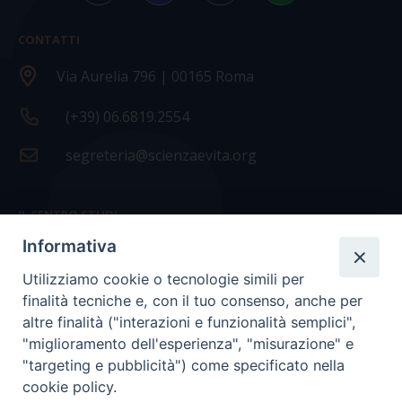
CONTATTI
Via Aurelia 796 | 00165 Roma
(+39) 06.6819.2554
segreteria@scienzaevita.org
IL CENTRO STUDI
Informativa
La nostra storia
Utilizziamo cookie o tecnologie simili per
Statuto
finalità tecniche e, con il tuo consenso, anche per
Presidenza e ufficio presidenza
altre finalità ("interazioni e funzionalità semplici",
"miglioramento dell'esperienza", "misurazione" e
Consiglio scientifico
"targeting e pubblicità") come specificato nella
cookie policy.
Coordinamento nazionale