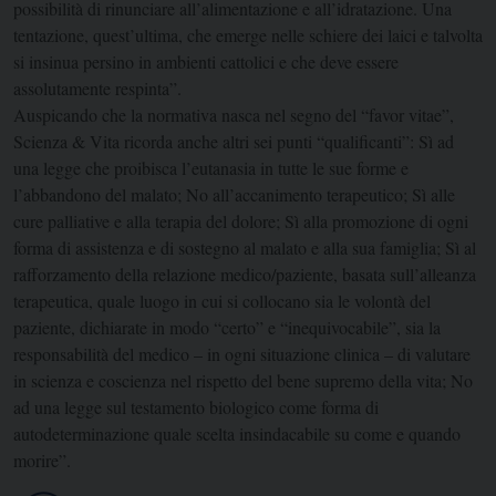
possibilità di rinunciare all’alimentazione e all’idratazione. Una
tentazione, quest’ultima, che emerge nelle schiere dei laici e talvolta
si insinua persino in ambienti cattolici e che deve essere
assolutamente respinta”.
Auspicando che la normativa nasca nel segno del “favor vitae”,
Scienza & Vita ricorda anche altri sei punti “qualificanti”: Sì ad
una legge che proibisca l’eutanasia in tutte le sue forme e
l’abbandono del malato; No all’accanimento terapeutico; Sì alle
cure palliative e alla terapia del dolore; Sì alla promozione di ogni
forma di assistenza e di sostegno al malato e alla sua famiglia; Sì al
rafforzamento della relazione medico/paziente, basata sull’alleanza
terapeutica, quale luogo in cui si collocano sia le volontà del
paziente, dichiarate in modo “certo” e “inequivocabile”, sia la
responsabilità del medico – in ogni situazione clinica – di valutare
in scienza e coscienza nel rispetto del bene supremo della vita; No
ad una legge sul testamento biologico come forma di
autodeterminazione quale scelta insindacabile su come e quando
morire”.