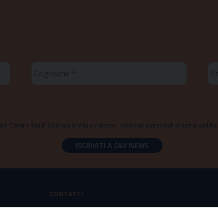
Cognome
Em
*
*
 il Centro Studi Scienza & Vita a trattare i miei dati personali ai sensi del
CONTATTI
Via Aurelia 796 | 00165 Roma