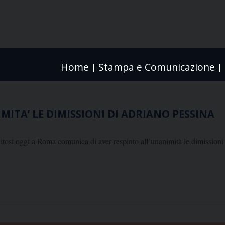
Home
Stampa e Comunicazione
|
|
IMITA’ LE DIMISSIONI DI ADRIANO PESSINA
itosi oggi a Roma comunica di aver respinto all’unanimità le dimissioni