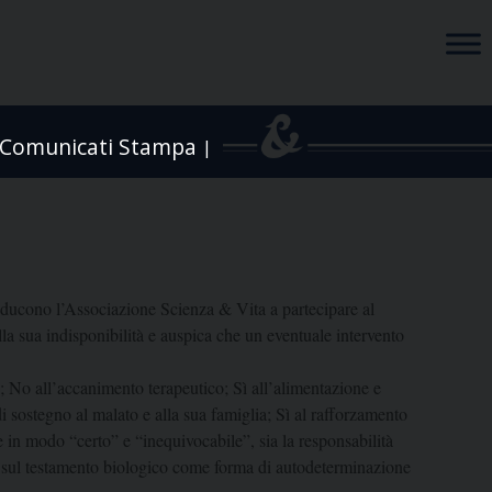
Comunicati Stampa
|
inducono l’Associazione Scienza & Vita a partecipare al
lla sua indisponibilità e auspica che un eventuale intervento
; No all’accanimento terapeutico; Sì all’alimentazione e
di sostegno al malato e alla sua famiglia; Sì al rafforzamento
te in modo “certo” e “inequivocabile”, sia la responsabilità
ge sul testamento biologico come forma di autodeterminazione