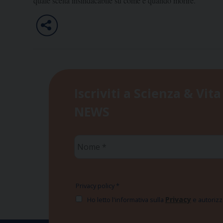
quale scelta insindacabile su come e quando morire.
Iscriviti a Scienza & Vita
NEWS
Nome
*
Privacy policy
*
Privacy
Ho letto l'informativa sulla
e autorizzo