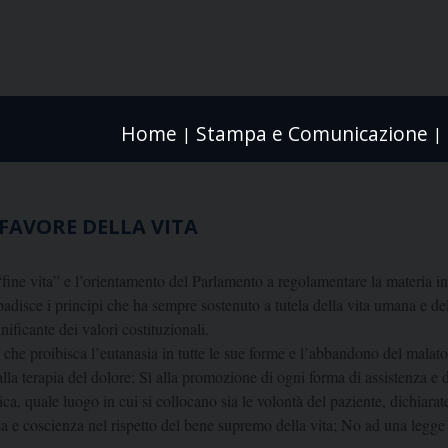
Home
Stampa e Comunicazione
|
|
 FAVORE DELLA VITA
 “fine vita” e l’orientamento del Parlamento a regolamentare la materia 
ibadisce i principi che ha sempre sostenuto a tutela della vita umana e de
unificante dei valori costituzionali.
che proibisca l’eutanasia in tutte le sue forme e l’abbandono del malato
 alla terapia del dolore; Sì alla promozione di ogni forma di assistenza e 
ica, quale luogo in cui si collocano sia le volontà del paziente, dichiara
enza e coscienza nel rispetto del bene supremo della vita; No ad una leg