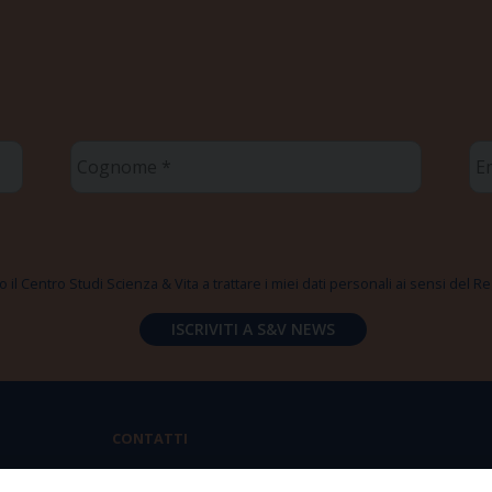
Cognome
Em
*
*
 il Centro Studi Scienza & Vita a trattare i miei dati personali ai sensi del
CONTATTI
Via Aurelia 796 | 00165 Roma