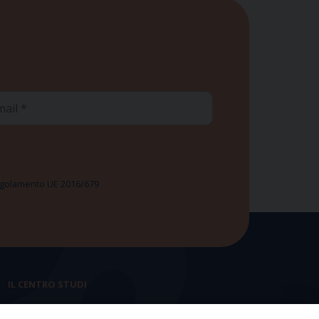
ail
 Regolamento UE 2016/679
IL CENTRO STUDI
La nostra storia