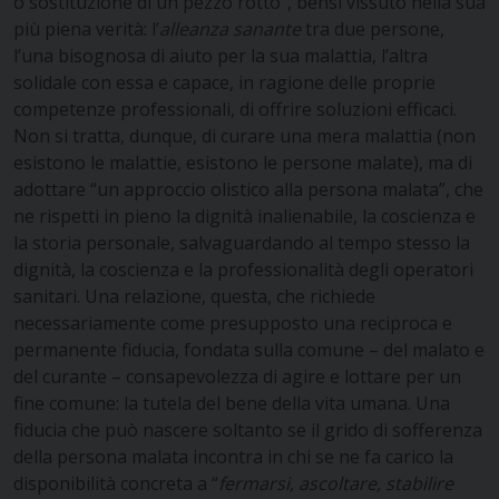
o sostituzione di un pezzo rotto”, bensì vissuto nella sua
più piena verità: l’
alleanza sanante
tra due persone,
l’una bisognosa di aiuto per la sua malattia, l’altra
solidale con essa e capace, in ragione delle proprie
competenze professionali, di offrire soluzioni efficaci.
Non si tratta, dunque, di curare una mera malattia (non
esistono le malattie, esistono le persone malate), ma di
adottare “un approccio olistico alla persona malata”, che
ne rispetti in pieno la dignità inalienabile, la coscienza e
la storia personale, salvaguardando al tempo stesso la
dignità, la coscienza e la professionalità degli operatori
sanitari. Una relazione, questa, che richiede
necessariamente come presupposto una reciproca e
permanente fiducia, fondata sulla comune – del malato e
del curante – consapevolezza di agire e lottare per un
fine comune: la tutela del bene della vita umana. Una
fiducia che può nascere soltanto se il grido di sofferenza
della persona malata incontra in chi se ne fa carico la
disponibilità concreta a “
fermarsi, ascoltare, stabilire