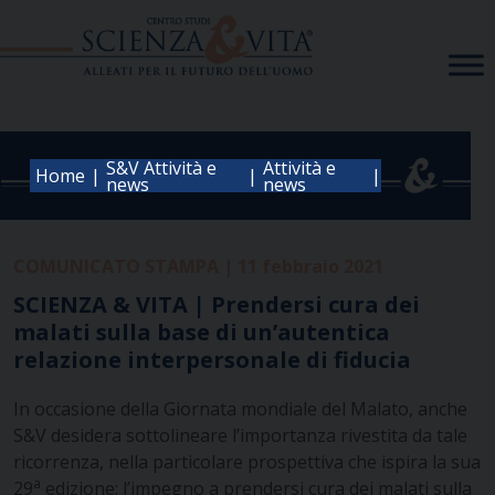
Skip
to
content
S&V Attività e
Attività e
|
|
|
Home
news
news
COMUNICATO STAMPA | 11 febbraio 2021
SCIENZA & VITA | Prendersi cura dei
malati sulla base di un’autentica
relazione interpersonale di fiducia
In occasione della Giornata mondiale del Malato, anche
S&V desidera sottolineare l’importanza rivestita da tale
ricorrenza, nella particolare prospettiva che ispira la sua
a
29
edizione: l’impegno a prendersi cura dei malati sulla