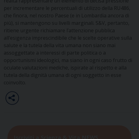
realtà rappresentare un elemento di decisa pressione
per incrementare le percentuali di utilizzo della RU486,
che finora, nel nostro Paese (e in Lombardia ancora di
più), si mantengono su livelli marginali. S&V, pertanto,
ritiene urgente richiamare l’attenzione pubblica
all’esigenza imprescindibile che le scelte operative sulla
salute e la tutela della vita umana non siano mai
assoggettate a interessi di parte politica o a
opportunismi ideologici, ma siano in ogni caso frutto di
oculate valutazioni mediche, ispirate al rispetto e alla
tutela della dignità umana di ogni soggetto in esse
coinvolto.
Iscriviti a Scienza & Vita NEWS