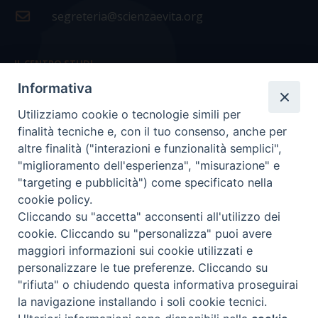
segreteria@scienzaevita.org
IL CENTRO STUDI
Informativa
La nostra storia
Utilizziamo cookie o tecnologie simili per
Statuto
finalità tecniche e, con il tuo consenso, anche per
Presidenza e ufficio presidenza
altre finalità ("interazioni e funzionalità semplici",
"miglioramento dell'esperienza", "misurazione" e
Consiglio scientifico
"targeting e pubblicità") come specificato nella
cookie policy.
Coordinamento nazionale
Cliccando su "accetta" acconsenti all'utilizzo dei
cookie. Cliccando su "personalizza" puoi avere
maggiori informazioni sui cookie utilizzati e
personalizzare le tue preferenze. Cliccando su
"rifiuta" o chiudendo questa informativa proseguirai
COPYRIGHT Scienza & Vita - C.F
96600690588
- Tutti i
la navigazione installando i soli cookie tecnici.
diritti -
Privacy
-
Credits