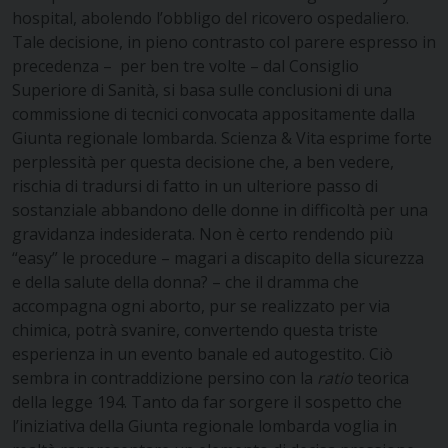
hospital, abolendo l’obbligo del ricovero ospedaliero.
Tale decisione, in pieno contrasto col parere espresso in
precedenza – per ben tre volte – dal Consiglio
Superiore di Sanità, si basa sulle conclusioni di una
commissione di tecnici convocata appositamente dalla
Giunta regionale lombarda. Scienza & Vita esprime forte
perplessità per questa decisione che, a ben vedere,
rischia di tradursi di fatto in un ulteriore passo di
sostanziale abbandono delle donne in difficoltà per una
gravidanza indesiderata. Non è certo rendendo più
“easy” le procedure – magari a discapito della sicurezza
e della salute della donna? – che il dramma che
accompagna ogni aborto, pur se realizzato per via
chimica, potrà svanire, convertendo questa triste
esperienza in un evento banale ed autogestito. Ciò
sembra in contraddizione persino con la
ratio
teorica
della legge 194. Tanto da far sorgere il sospetto che
l’iniziativa della Giunta regionale lombarda voglia in