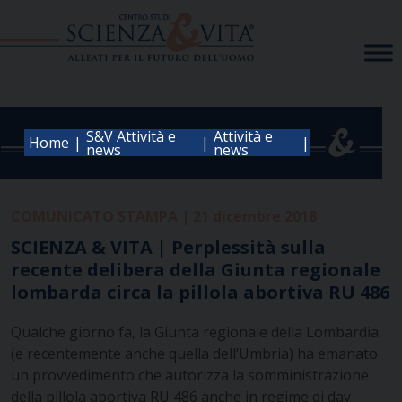
Skip
to
content
S&V Attività e
Attività e
|
|
|
Home
news
news
COMUNICATO STAMPA | 21 dicembre 2018
SCIENZA & VITA | Perplessità sulla
recente delibera della Giunta regionale
lombarda circa la pillola abortiva RU 486
Qualche giorno fa, la Giunta regionale della Lombardia
(e recentemente anche quella dell’Umbria) ha emanato
un provvedimento che autorizza la somministrazione
della pillola abortiva RU 486 anche in regime di day