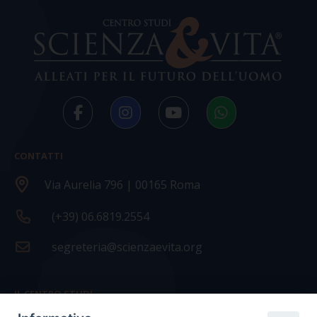
CONTATTI
Via Aurelia 796 | 00165 Roma
(+39) 06.6819.2554
segreteria@scienzaevita.org
IL CENTRO STUDI