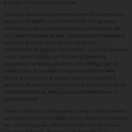
di bioetica “Il buon medico non obietta”.
“Secondo una distorta interpretazione di competenza e
diligenza dei medici, si pretenderebbe che agissero
nell’esercizio della professione senza riferimento alle
loro convinzioni morali, anzi, persino in contraddizione
con esse, di fronte a eventi che ritengono
profondamente ingiusti. Ricordiamo – continua Romano
– che, stante l’obbligo per lo Stato di garantire
l’assistenza sanitaria, parimenti vi è l’obbligo, per lo
stesso Stato, di garantire il rispetto del diritto della
libertà di pensiero e di coscienza dei suoi membri e,
pertanto, di assicurare la completa e attiva fruizione del
diritto all’obiezione, senza alcuna discriminazione o
penalizzazione”.
“Inoltre, si rileva che l’elevato numero di medici obiettori dimostra
una naturale preferenza per quella vita che, attraverso il Giuramento
fatto, si sono impegnati a difendere e tutelare. Non facendo mai
venir meno l’adeguata attenzione per le donne che vivono il