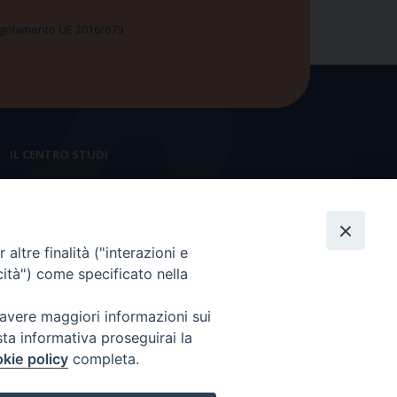
 Regolamento UE 2016/679
IL CENTRO STUDI
La nostra storia
Statuto
altre finalità ("interazioni e
Presidenza e ufficio presidenza
cità") come specificato nella
Consiglio scientifico
 avere maggiori informazioni sui
Coordinamento nazionale
sta informativa proseguirai la
kie policy
completa.