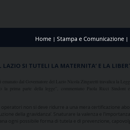
Home
Stampa e Comunicazione
|
|
 LAZIO SI TUTELI LA MATERNITA’ E LA LIBER
i emanato dal Governatore del Lazio Nicola Zingaretti travalica la Legge 
do la prima parte della legge”, commentano Paola Ricci Sindoni e
i operatori non si deve ridurre a una mera certificazione abor
uzione della gravidanza’. Snaturare la valenza e l’importanza
ana ogni possibile forma di tutela e di prevenzione, capovolg