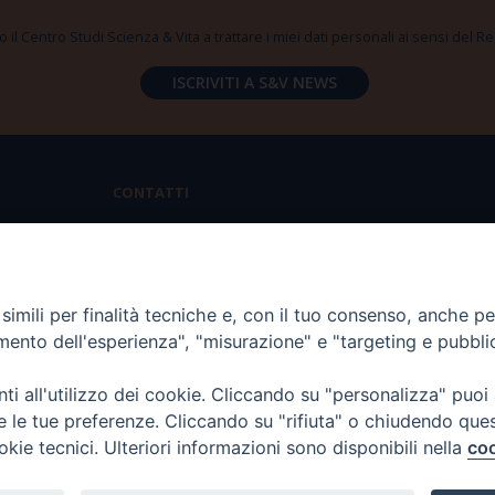
 il Centro Studi Scienza & Vita a trattare i miei dati personali ai sensi del
CONTATTI
Via Aurelia 796 | 00165 Roma
(+39) 06.6819.2554
imili per finalità tecniche e, con il tuo consenso, anche per 
segreteria@scienzaevita.org
amento dell'esperienza", "misurazione" e "targeting e pubbli
i all'utilizzo dei cookie. Cliccando su "personalizza" puoi
re le tue preferenze. Cliccando su "rifiuta" o chiudendo que
okie tecnici. Ulteriori informazioni sono disponibili nella
coo