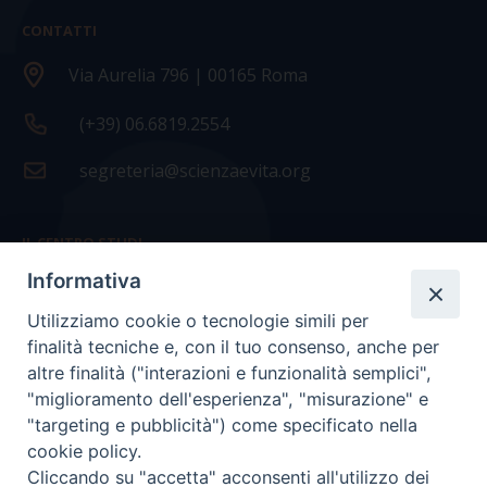
CONTATTI
Via Aurelia 796 | 00165 Roma
(+39) 06.6819.2554
segreteria@scienzaevita.org
IL CENTRO STUDI
Informativa
La nostra storia
Utilizziamo cookie o tecnologie simili per
Statuto
finalità tecniche e, con il tuo consenso, anche per
Presidenza e ufficio presidenza
altre finalità ("interazioni e funzionalità semplici",
"miglioramento dell'esperienza", "misurazione" e
Consiglio scientifico
"targeting e pubblicità") come specificato nella
cookie policy.
Coordinamento nazionale
Cliccando su "accetta" acconsenti all'utilizzo dei