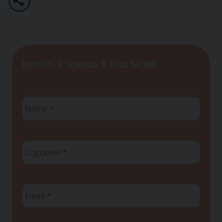
Iscriviti a Scienza & Vita NEWS
Nome
*
Cognome
*
Email
*