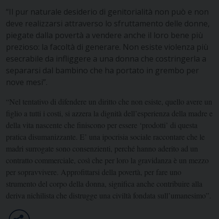
“Il pur naturale desiderio di genitorialità non può e non
deve realizzarsi attraverso lo sfruttamento delle donne,
piegate dalla povertà a vendere anche il loro bene più
prezioso: la facoltà di generare. Non esiste violenza più
esecrabile da infliggere a una donna che costringerla a
separarsi dal bambino che ha portato in grembo per
nove mesi”.
“Nel tentativo di difendere un diritto che non esiste, quello avere un
figlio a tutti i costi, si azzera la dignità dell’esperienza della madre e
della vita nascente che finiscono per essere ‘prodotti’ di questa
pratica disumanizzante. E’ una ipocrisia sociale raccontare che le
madri surrogate sono consenzienti, perché hanno aderito ad un
contratto commerciale, così che per loro la gravidanza è un mezzo
per sopravvivere. Approfittarsi della povertà, per fare uno
strumento del corpo della donna, significa anche contribuire alla
deriva nichilista che distrugge una civiltà fondata sull’umanesimo”.