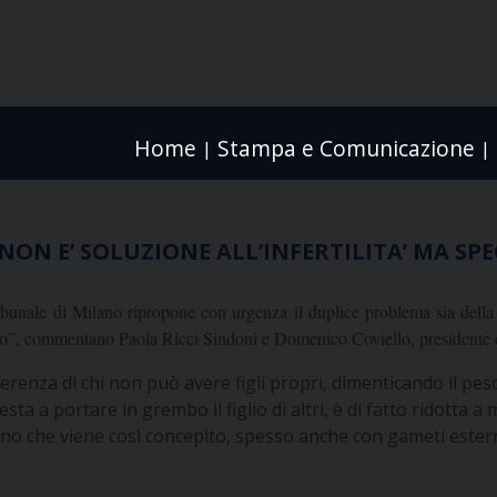
Home
Stampa e Comunicazione
|
|
O NON E’ SOLUZIONE ALL’INFERTILITA’ MA 
tribunale di Milano ripropone con urgenza il duplice problema sia della 
mezzo”, commentano Paola Ricci Sindoni e Domenico Coviello, presidente
ferenza di chi non può avere figli propri, dimenticando il pe
sta a portare in grembo il figlio di altri, è di fatto ridotta 
bino che viene così concepito, spesso anche con gameti esterni 