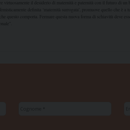
re virtuosamente il desiderio di maternità e paternità con il futuro di u
misticamente definita ‘maternità surrogata’, promuove quello che è a tutt
i che questo comporta. Fermare questa nuova forma di schiavitù deve ess
onale”.
Cognome
Em
*
*