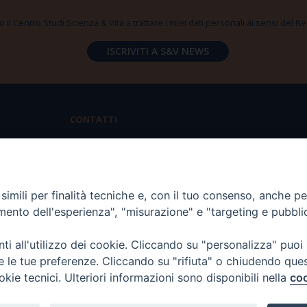
 il Centro Studi Scienza & Vita a trattare i miei dati personali ai sensi del
CONTATTI
Via Aurelia 796 | 00165 Roma
(+39) 06.6819.2554
imili per finalità tecniche e, con il tuo consenso, anche per 
segreteria@scienzaevita.org
amento dell'esperienza", "misurazione" e "targeting e pubbli
i all'utilizzo dei cookie. Cliccando su "personalizza" puoi
re le tue preferenze. Cliccando su "rifiuta" o chiudendo que
okie tecnici. Ulteriori informazioni sono disponibili nella
coo