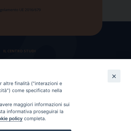
 Regolamento UE 2016/679
IL CENTRO STUDI
La nostra storia
Statuto
altre finalità ("interazioni e
Presidenza e ufficio presidenza
cità") come specificato nella
Consiglio scientifico
 avere maggiori informazioni sui
Coordinamento nazionale
sta informativa proseguirai la
kie policy
completa.