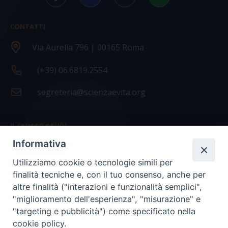
CONTATTI
Via Aurelia 796 | 00165 Roma
(+39) 06.6819.2554
segreteria@scienzaevita.org
IL CENTRO STUDI
Informativa
La nostra storia
Utilizziamo cookie o tecnologie simili per
Statuto
finalità tecniche e, con il tuo consenso, anche per
Presidenza e ufficio presidenza
altre finalità ("interazioni e funzionalità semplici",
"miglioramento dell'esperienza", "misurazione" e
Consiglio scientifico
"targeting e pubblicità") come specificato nella
cookie policy.
Coordinamento nazionale