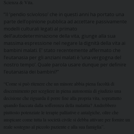
Scienza & Vita.
“Il ‘pendio scivoloso’ che in questi anni ha portato una
parte dell’opinione pubblica ad accettare passivamente
modelli culturali legati al primato
dell’autodeterminazione della vita, giunge alla sua
massima espressione nel negare la dignità della vita ai
bambini malati. E’ stato recentemente affermato che
l’eutanasia per gli anziani malati è ‘una vergogna del
nostro tempo’. Quale parola usare dunque per definire
l’eutanasia dei bambini?”
“Come si può ritenere che un minore abbia piena facoltà di
discernimento per scegliere in piena autonomia di giudizio una
decisione che riguarda il porre fine alla propria vita, soprattutto
quando fiaccata dalla sofferenza della malattia? Andrebbero
piuttosto potenziate le terapie palliative e antalgiche, oltre che
auspicare come tutta la società civile si debba attivare per fornire un
reale sostegno al piccolo paziente e alla sua famiglia”.