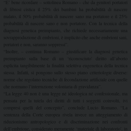
“E’ bene ricordare – sottolinea Romano – che da genitori portatori
di fibrosi cistica il 25% dei bambini ha probabilità di nascere
malato, il 50% probabilità di nascere sano ma portatore e il 25%
probabilità di nascere sano e non portatore. Con la tecnica della
diagnosi genetica preimpianto, che richiede necessariamente una
sovrapproduzione di embrioni, è implicito che anche embrioni sani,
portatori e non, saranno soppressi”.
“Inoltre, – continua Romano – giustificare la diagnosi genetica
preimpianto sulla base di un ‘riconosciuto’ diritto all’aborto
esplicita tangibilmente la finalità selettiva eugenetica della tecnica
stessa. Infatti, si pongono sullo stesso piano criteriologie diverse:
norme che regolano tecniche di fecondazione artificiale con quelle
che normano l’interruzione volontaria di gravidanza”.
“La legge 40 non è una legge né ideologica né confessionale, ma
pensata per la tutela dei diritti di tutti i soggetti coinvolti, ivi
compresi quelli del concepito”, conclude Lucio Romano. “La
sentenza della Corte europea rivela invece un atteggiamento di
riduzionismo antropologico e di discriminazione nei confronti
dell’embrione, considerato meramente ‘materiale di laboratorio’, in