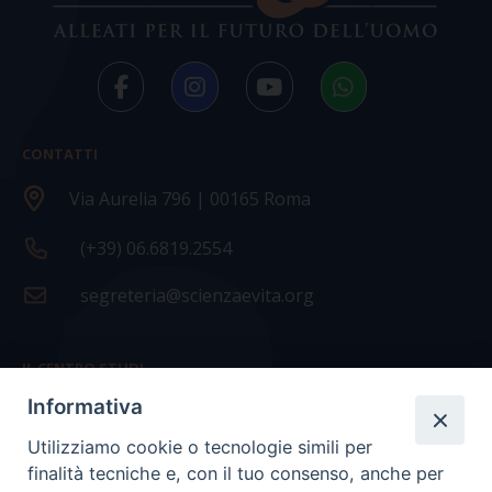
CONTATTI
Via Aurelia 796 | 00165 Roma
(+39) 06.6819.2554
segreteria@scienzaevita.org
IL CENTRO STUDI
Informativa
La nostra storia
Utilizziamo cookie o tecnologie simili per
Statuto
finalità tecniche e, con il tuo consenso, anche per