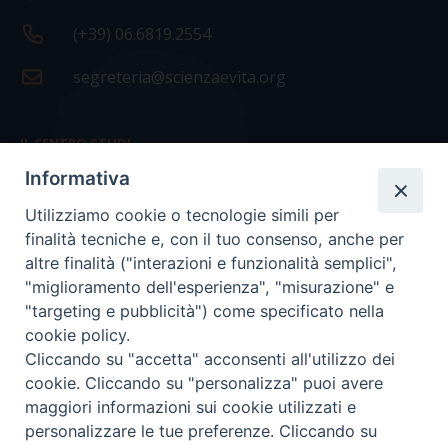
(+39) 06.6819.2554
segreteria@scienzaevita.org
IL CENTRO STUDI
Informativa
La nostra storia
Utilizziamo cookie o tecnologie simili per
Statuto
finalità tecniche e, con il tuo consenso, anche per
Presidenza e ufficio presidenza
altre finalità ("interazioni e funzionalità semplici",
"miglioramento dell'esperienza", "misurazione" e
Consiglio scientifico
"targeting e pubblicità") come specificato nella
cookie policy.
Coordinamento nazionale
Cliccando su "accetta" acconsenti all'utilizzo dei
cookie. Cliccando su "personalizza" puoi avere
maggiori informazioni sui cookie utilizzati e
personalizzare le tue preferenze. Cliccando su