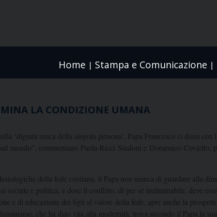
Home
Stampa e Comunicazione
|
|
LLUMINA LA CONDIZIONE UMANA
sulla ‘dignità unica della singola persona’, Papa Francesco ci dona con 
 e sul mondo”, commentano Paola Ricci Sindoni e Domenico Coviello, pr
siologiche della fede cristiana, il Papa non manca di guardare alla dime
 sociale e politica, e dove il conflitto, di per sé ineliminabile, deve esser
ione e di educazione dei figli al valore della fede, apre anche la prospett
Illuminismo, che ha dato vita alla modernità, trova secondo il Papa la su