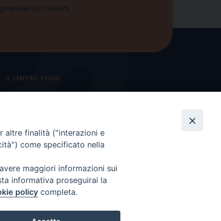
 Regolamento UE 2016/679
IL CENTRO STUDI
La nostra storia
Statuto
altre finalità ("interazioni e
Presidenza e ufficio presidenza
cità") come specificato nella
Consiglio scientifico
 avere maggiori informazioni sui
Coordinamento nazionale
sta informativa proseguirai la
kie policy
completa.