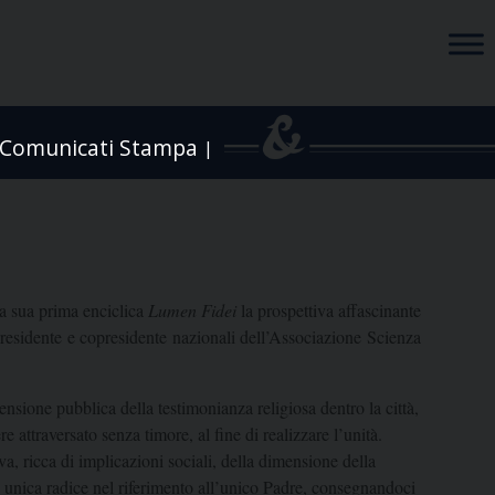
Comunicati Stampa
|
la sua prima enciclica
Lumen Fidei
la prospettiva affascinante
esidente e copresidente nazionali dell’Associazione Scienza
nsione pubblica della testimonianza religiosa dentro la città,
e attraversato senza timore, al fine di realizzare l’unità.
iva, ricca di implicazioni sociali, della dimensione della
a unica radice nel riferimento all’unico Padre, consegnandoci