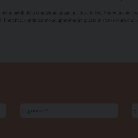
ni ineliminabili della condizione umana ma dove la fede è strettamente co
el Pontefice, continueremo ad approfondire questo mistero oscuro che la 
Cognome
Em
*
*