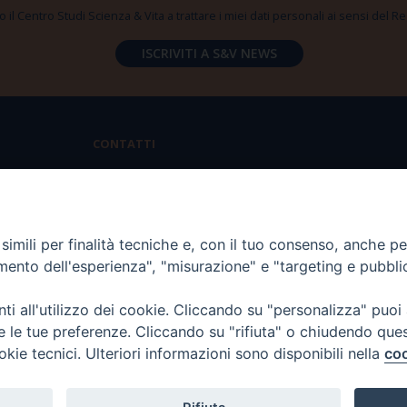
 il Centro Studi Scienza & Vita a trattare i miei dati personali ai sensi del
CONTATTI
Via Aurelia 796 | 00165 Roma
(+39) 06.6819.2554
imili per finalità tecniche e, con il tuo consenso, anche per 
segreteria@scienzaevita.org
amento dell'esperienza", "misurazione" e "targeting e pubbli
i all'utilizzo dei cookie. Cliccando su "personalizza" puoi
re le tue preferenze. Cliccando su "rifiuta" o chiudendo que
okie tecnici. Ulteriori informazioni sono disponibili nella
coo