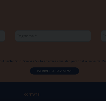
Cognome
Em
*
*
 il Centro Studi Scienza & Vita a trattare i miei dati personali ai sensi del
CONTATTI
Via Aurelia 796 | 00165 Roma