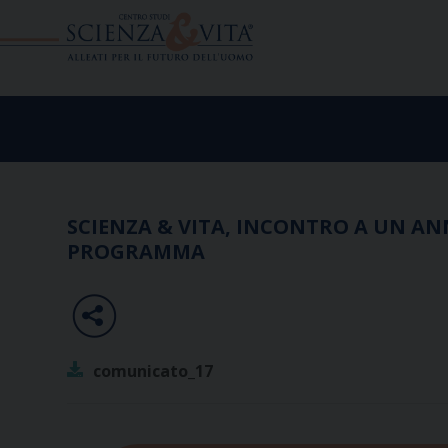
Skip
to
content
SCIENZA & VITA, INCONTRO A UN AN
PROGRAMMA
comunicato_17