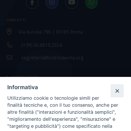
CONTATTI
Via Aurelia 796 | 00165 Roma
(+39) 06.6819.2554
segreteria@scienzaevita.org
IL CENTRO STUDI
Informativa
La nostra storia
Utilizziamo cookie o tecnologie simili per
Statuto
finalità tecniche e, con il tuo consenso, anche per
Presidenza e ufficio presidenza
altre finalità ("interazioni e funzionalità semplici",
"miglioramento dell'esperienza", "misurazione" e
Consiglio scientifico
"targeting e pubblicità") come specificato nella