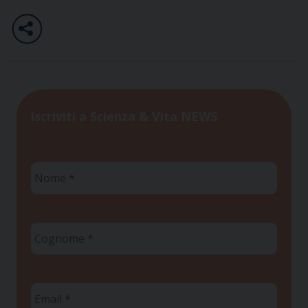
Iscriviti a Scienza & Vita NEWS
Nome
*
Cognome
*
Email
*