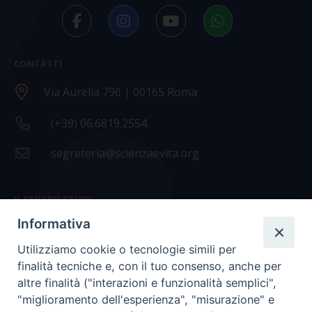
CONTATTI
Via Aurelia 796 | 00165 Roma
(+39) 06.6819.2554
segreteria@scienzaevita.org
IL CENTRO STUDI
Informativa
La nostra storia
Utilizziamo cookie o tecnologie simili per
Statuto
finalità tecniche e, con il tuo consenso, anche per
Presidenza e ufficio presidenza
altre finalità ("interazioni e funzionalità semplici",
"miglioramento dell'esperienza", "misurazione" e
Consiglio scientifico