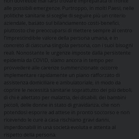
non dovrebbe mai farsi trovare impreparata di fronte
alle possibili emergenze. Purtroppo, in molti Paesi, nelle
politiche sanitarie si sceglie di seguire più un criterio
aziendale, basato sul bilanciamento costi-benefici,
piuttosto che preoccuparsi di mettere sempre al centro
l’imprescindibile valore della persona umana, e in
concreto di ciascuna singola persona, con i suoi bisogni
reali. Nonostante le urgenze imposte dalla persistente
epidemia da COVID, siamo ancora in tempo per
provvedere alle carenze summenzionate: occorre
implementare rapidamente un piano rafforzato di
assistenza domiciliare e ambulatoriale, in modo da
coprire le necessità sanitarie soprattutto dei più deboli,
di chi è allettato per malattia, dei disabili, dei bambini
piccoli, delle donne in stato di gravidanza, che non
potendosi esporre ad attese in pronto soccorso e non
ricevendo le cure a casa rischiano gravi danni,
imperdonabili in una società evoluta e attenta al
rispetto della persona.