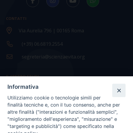
CONTATTI
Via Aurelia 796 | 00165 Roma
(+39) 06.6819.2554
segreteria@scienzaevita.org
IL CENTRO STUDI
Informativa
La nostra storia
Utilizziamo cookie o tecnologie simili per
Statuto
finalità tecniche e, con il tuo consenso, anche per
Presidenza e ufficio presidenza
altre finalità ("interazioni e funzionalità semplici",
"miglioramento dell'esperienza", "misurazione" e
Consiglio scientifico
"targeting e pubblicità") come specificato nella