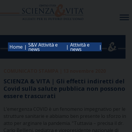
Skip
to
content
S&V Attività e
Attività e
|
|
|
Home
news
news
COMUNICATO STAMPA | 13 novembre 2020
SCIENZA & VITA | Gli effetti indiretti del
Covid sulla salute pubblica non possono
essere trascurati
L’emergenza COVID è un fenomeno impegnativo per le
strutture sanitarie e abbiamo ben presente lo sforzo in
atto per arginare la pandemia. “Tuttavia – precisa il dr.
Carlo Bellieni, pediatra e vicepresidente nazionale di