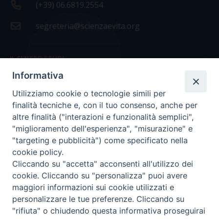
(+39) 06.6819.2554
segreteria@scienzaevita.org
IL CENTRO STUDI
Informativa
La nostra storia
Utilizziamo cookie o tecnologie simili per
Statuto
finalità tecniche e, con il tuo consenso, anche per
Presidenza e ufficio presidenza
altre finalità ("interazioni e funzionalità semplici",
"miglioramento dell'esperienza", "misurazione" e
Consiglio scientifico
"targeting e pubblicità") come specificato nella
cookie policy.
Coordinamento nazionale
Cliccando su "accetta" acconsenti all'utilizzo dei
cookie. Cliccando su "personalizza" puoi avere
maggiori informazioni sui cookie utilizzati e
personalizzare le tue preferenze. Cliccando su
"rifiuta" o chiudendo questa informativa proseguirai
COPYRIGHT Scienza & Vita - C.F
96600690588
- Tutti i