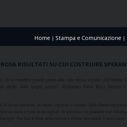
Home
Stampa e Comunicazione
|
|
GOROSA RISULTATI SU CUI COSTRUIRE SPERA
ce, di sei bambini guariti grazie alla cura messa a punto dall’istitut
me quello della terapia genica”, dichiarano Paola Ricci Sindoni 
anni di lavoro paziente, accurato, rigoroso e lontano dalla ribalta mediat
i. Questa ricerca è più di un segnale di speranza cui guardare con fiducia
 famiglie. Per fare il bene della ricerca e il bene dei malati, è necessario