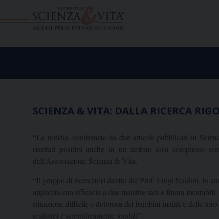
Skip
to
content
SCIENZA & VITA: DALLA RICERCA RI
“La notizia, confermata da due articoli pubblicati su Scien
risultati positivi anche in un ambito così complesso co
dell’Associazione Scienza & Vita.
“Il gruppo di ricercatori diretto dal Prof. Luigi Naldini, in 
applicata con efficacia a due malattie rare e finora incurabil
situazione difficile e dolorosa dei bambini malati e delle loro
realistici e scientificamente fondati”.