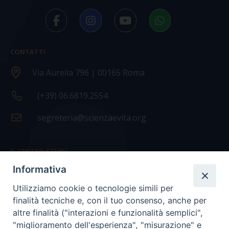
CONTATTI
Via Aurelia 796 | 00165 Roma
(+39) 06.6819.2554
segreteria@scienzaevita.org
IL CENTRO STUDI
Informativa
La nostra storia
Utilizziamo cookie o tecnologie simili per
Statuto
finalità tecniche e, con il tuo consenso, anche per
Presidenza e ufficio presidenza
altre finalità ("interazioni e funzionalità semplici",
"miglioramento dell'esperienza", "misurazione" e