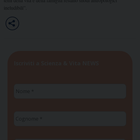
temi della vita e della famiglia restano snodi antropologici
ineludibili”.
Iscriviti a Scienza & Vita NEWS
Nome
*
Cognome
*