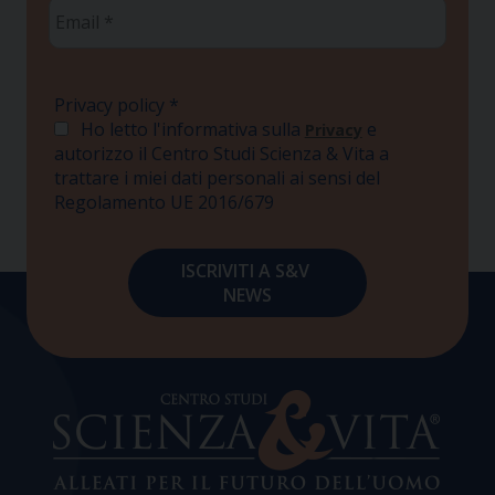
Email
*
Privacy policy
*
Ho letto l'informativa sulla
e
Privacy
autorizzo il Centro Studi Scienza & Vita a
trattare i miei dati personali ai sensi del
Regolamento UE 2016/679