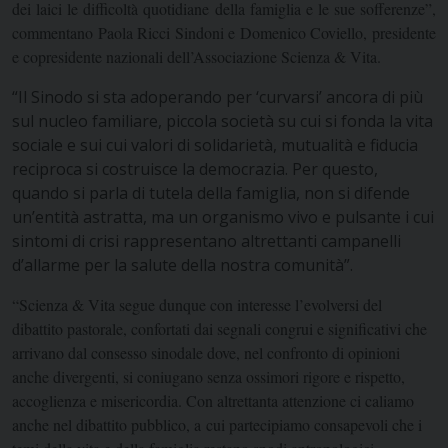
dei laici le difficoltà quotidiane della famiglia e le sue sofferenze”,
commentano Paola Ricci Sindoni e Domenico Coviello, presidente
e copresidente nazionali dell’Associazione Scienza & Vita.
“Il Sinodo si sta adoperando per ‘curvarsi’ ancora di più
sul nucleo familiare, piccola società su cui si fonda la vita
sociale e sui cui valori di solidarietà, mutualità e fiducia
reciproca si costruisce la democrazia. Per questo,
quando si parla di tutela della famiglia, non si difende
un’entità astratta, ma un organismo vivo e pulsante i cui
sintomi di crisi rappresentano altrettanti campanelli
d’allarme per la salute della nostra comunità”.
“Scienza & Vita segue dunque con interesse l’evolversi del
dibattito pastorale, confortati dai segnali congrui e significativi che
arrivano dal consesso sinodale dove, nel confronto di opinioni
anche divergenti, si coniugano senza ossimori rigore e rispetto,
accoglienza e misericordia. Con altrettanta attenzione ci caliamo
anche nel dibattito pubblico, a cui partecipiamo consapevoli che i